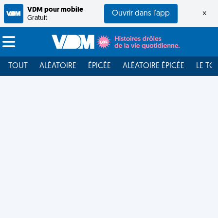
VDM pour mobile
Ouvrir dans l'app
×
Gratuit
TOUT
ALÉATOIRE
ÉPICÉE
ALÉATOIRE ÉPICÉE
LE TO