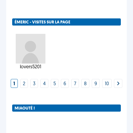
ÉMERIC - VISITES SUR LA PAGE
lovers5201
1
2
3
4
5
6
7
8
9
10
MIAOUTÉ !