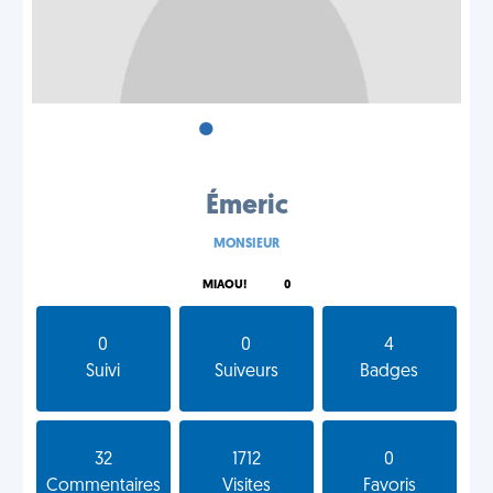
•
•
•
Émeric
MONSIEUR
MIAOU!
0
0
0
4
Suivi
Suiveurs
Badges
32
1712
0
Commentaires
Visites
Favoris