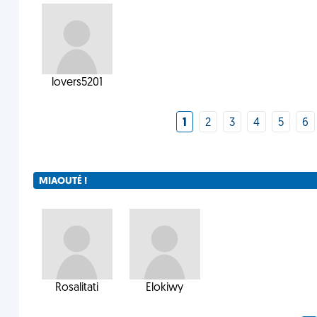
lovers5201
1
2
3
4
5
6
MIAOUTÉ !
Rosalitati
Elokiwy