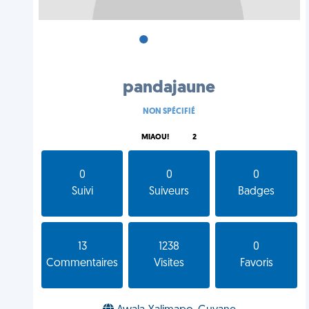
•
•
•
pandajaune
NON SPÉCIFIÉ
MIAOU!
2
0
0
0
Suivi
Suiveurs
Badges
13
1238
0
Commentaires
Visites
Favoris