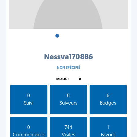
•
•
•
Nessva170886
NON SPÉCIFIÉ
MIAOU!
0
0
0
6
Suivi
Suiveurs
Badges
0
744
1
Commentaires
Visites
Favoris