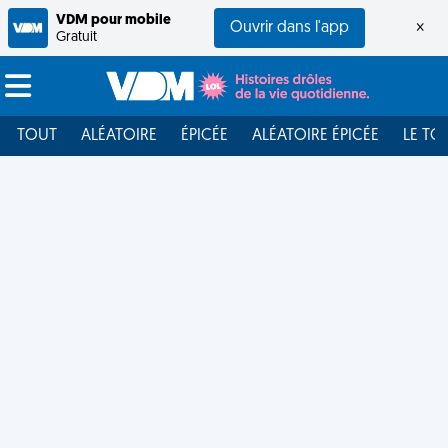
VDM pour mobile
Ouvrir dans l'app
×
Gratuit
TOUT
ALÉATOIRE
ÉPICÉE
ALÉATOIRE ÉPICÉE
LE TO