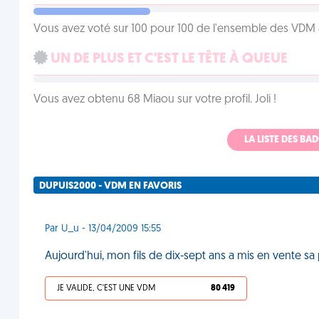
Vous avez voté sur 100 pour 100 de l'ensemble des VDM à
UN DE PLUS ET C'EST LE TÊTE À QUEUE
Vous avez obtenu 68 Miaou sur votre profil. Joli !
LA LISTE DES B
DUPUIS2000 - VDM EN FAVORIS
Par U_u - 13/04/2009 15:55
Aujourd'hui, mon fils de dix-sept ans a mis en vente s
JE VALIDE, C'EST UNE VDM
80 419