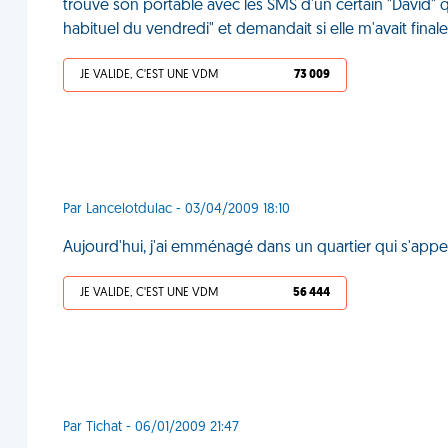
trouvé son portable avec les SMS d'un certain "David" q
habituel du vendredi" et demandait si elle m'avait fina
JE VALIDE, C'EST UNE VDM
73 009
Par Lancelotdulac - 03/04/2009 18:10
Aujourd'hui, j'ai emménagé dans un quartier qui s'appel
JE VALIDE, C'EST UNE VDM
56 444
Par Tichat - 06/01/2009 21:47