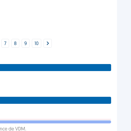
7
8
9
10
ence de VDM.