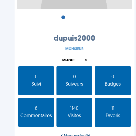
•
•
•
dupuis2000
MONSIEUR
MIAOU!
0
0
0
0
Suivi
Suiveurs
Badges
6
1140
11
Commentaires
Visites
Favoris