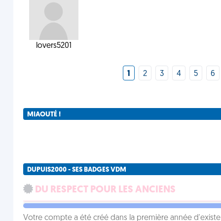
lovers5201
1
2
3
4
5
6
MIAOUTÉ !
DUPUIS2000 - SES BADGES VDM
DU RESPECT POUR LES ANCIENS
Votre compte a été créé dans la première année d'exist