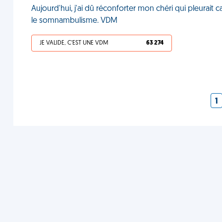
Aujourd'hui, j'ai dû réconforter mon chéri qui pleurait ca
le somnambulisme. VDM
JE VALIDE, C'EST UNE VDM
63 274
1