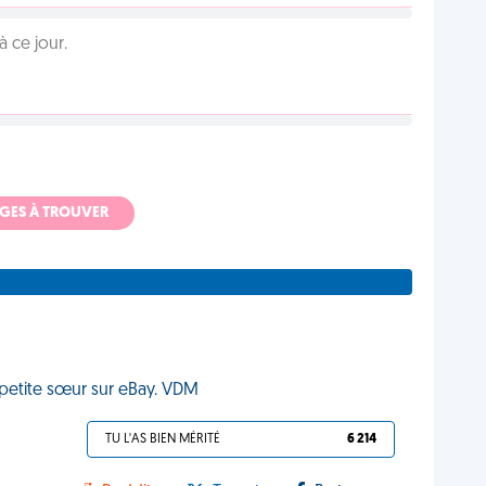
 ce jour.
ADGES À TROUVER
a petite sœur sur eBay. VDM
TU L'AS BIEN MÉRITÉ
6 214