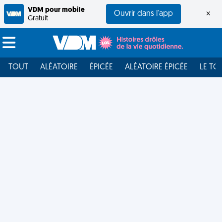
VDM pour mobile
Ouvrir dans l'app
×
Gratuit
TOUT
ALÉATOIRE
ÉPICÉE
ALÉATOIRE ÉPICÉE
LE TO