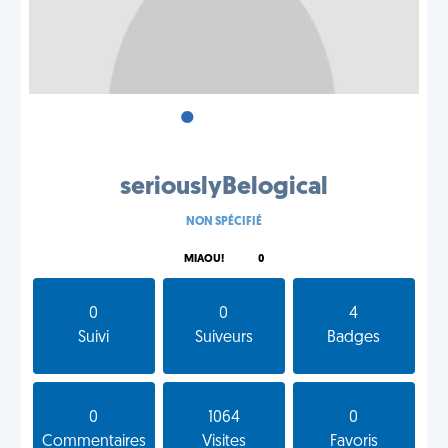
•
•
•
seriouslyBelogical
NON SPÉCIFIÉ
MIAOU!
0
0
0
4
Suivi
Suiveurs
Badges
0
1064
0
Commentaires
Visites
Favoris