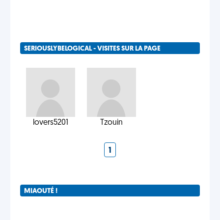
SERIOUSLYBELOGICAL - VISITES SUR LA PAGE
lovers5201
Tzouin
1
MIAOUTÉ !