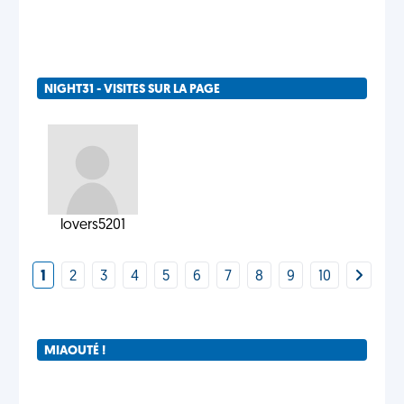
NIGHT31 - VISITES SUR LA PAGE
lovers5201
1
2
3
4
5
6
7
8
9
10
MIAOUTÉ !