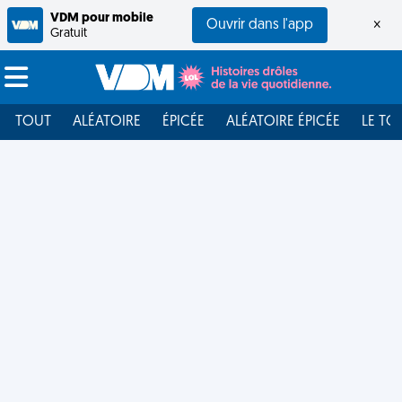
VDM pour mobile
Ouvrir dans l'app
×
Gratuit
TOUT
ALÉATOIRE
ÉPICÉE
ALÉATOIRE ÉPICÉE
LE TO