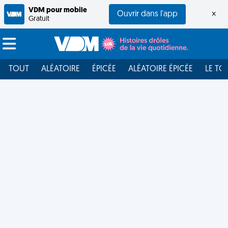
VDM pour mobile
Ouvrir dans l'app
×
Gratuit
TOUT
ALÉATOIRE
ÉPICÉE
ALÉATOIRE ÉPICÉE
LE TO