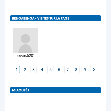
BENGABENGA - VISITES SUR LA PAGE
lovers5201
1
2
3
4
5
6
7
8
9
MIAOUTÉ !