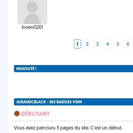
lovers5201
1
2
3
4
5
6
MIAOUTÉ !
JURASSICBLACK - SES BADGES VDM
DÉBUTANT
Vous avez parcouru 5 pages du site. C'est un début.