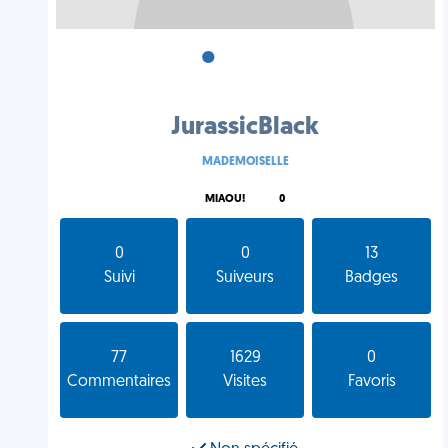
•
•
•
JurassicBlack
MADEMOISELLE
MIAOU!
0
0
0
13
Suivi
Suiveurs
Badges
77
1629
0
Commentaires
Visites
Favoris