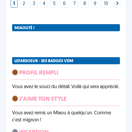
1
2
3
4
5
6
7
8
9
10
MIAOUTÉ !
LEFARSOEUR - SES BADGES VDM
PROFIL REMPLI
Vous avez le souci du détail. Voilà qui sera apprécié.
J’AIME TON STYLE
Vous avez remis un Miaou à quelqu'un. Comme
c'est mignon !