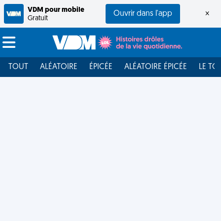
VDM pour mobile
Ouvrir dans l'app
×
Gratuit
TOUT
ALÉATOIRE
ÉPICÉE
ALÉATOIRE ÉPICÉE
LE TO