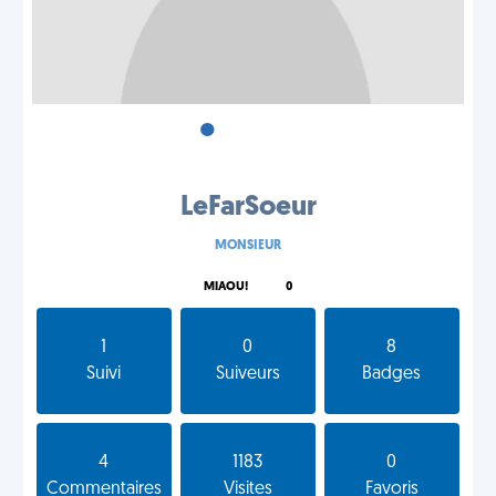
•
•
•
LeFarSoeur
MONSIEUR
MIAOU!
0
1
0
8
Suivi
Suiveurs
Badges
4
1183
0
Commentaires
Visites
Favoris