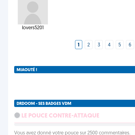
lovers5201
1
2
3
4
5
6
MIAOUTÉ !
DRDOOM - SES BADGES VDM
LE POUCE CONTRE-ATTAQUE
Vous avez donné votre pouce sur 2500 commentaires.