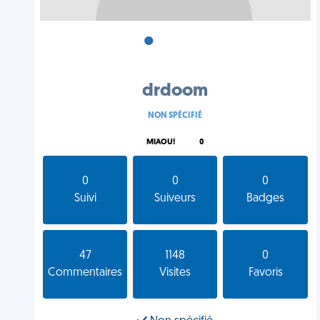
•
•
•
drdoom
NON SPÉCIFIÉ
MIAOU!
0
0
0
0
Suivi
Suiveurs
Badges
47
1148
0
Commentaires
Visites
Favoris