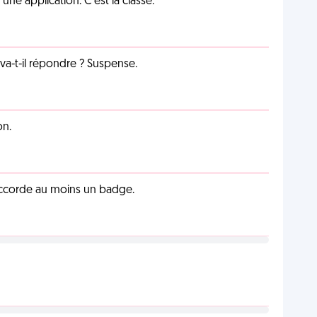
e application. C'est la classe.
a-t-il répondre ? Suspense.
on.
 accorde au moins un badge.