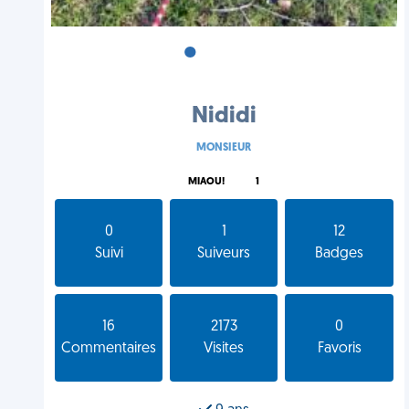
•
•
•
Nididi
MONSIEUR
MIAOU!
1
0
1
12
Suivi
Suiveurs
Badges
16
2173
0
Commentaires
Visites
Favoris