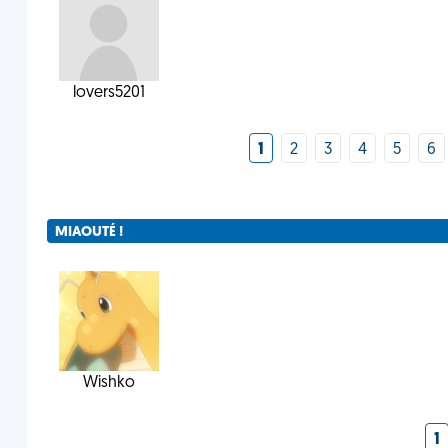
lovers5201
1
2
3
4
5
6
MIAOUTÉ !
Wishko
1