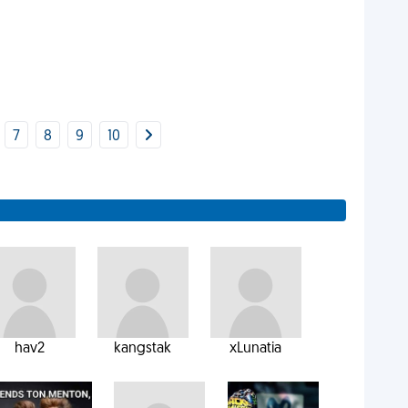
7
8
9
10
hav2
kangstak
xLunatia