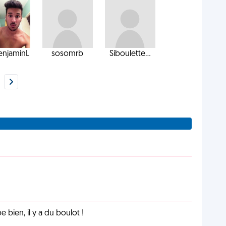
enjaminL
sosomrb
Siboulette...
e bien, il y a du boulot !