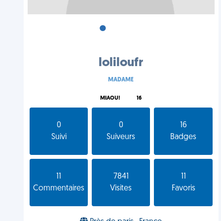
•
•
•
loliloufr
MADAME
MIAOU!
16
0
0
16
Suivi
Suiveurs
Badges
11
7841
11
Commentaires
Visites
Favoris