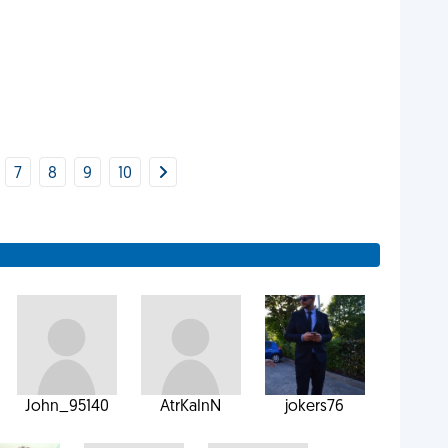
7
8
9
10
John_95140
AtrKaInN
jokers76