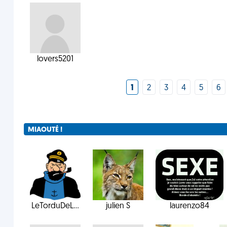
lovers5201
1
2
3
4
5
6
MIAOUTÉ !
LeTorduDeL...
julien S
laurenzo84