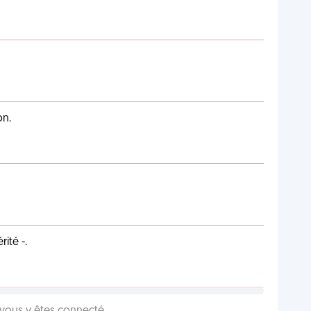
on.
ité -.