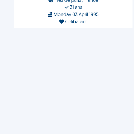
Près de paris , France
31 ans
Monday 03 April 1995
Célibataire