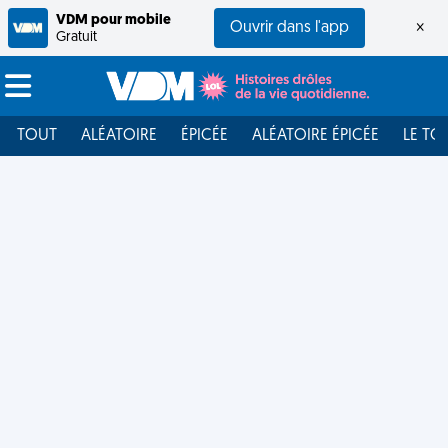
VDM pour mobile
Ouvrir dans l'app
×
Gratuit
TOUT
ALÉATOIRE
ÉPICÉE
ALÉATOIRE ÉPICÉE
LE TO