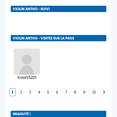
VIOLIN ANTHO - SUIVI
VIOLIN ANTHO - VISITES SUR LA PAGE
lovers5201
1
2
3
4
5
6
7
8
9
10
MIAOUTÉ !