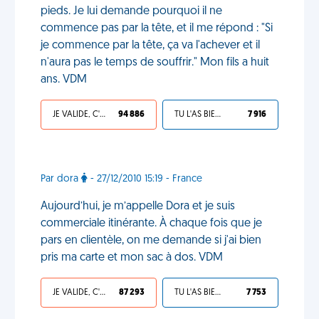
pieds. Je lui demande pourquoi il ne
commence pas par la tête, et il me répond : "Si
je commence par la tête, ça va l'achever et il
n'aura pas le temps de souffrir." Mon fils a huit
ans. VDM
JE VALIDE, C'EST UNE VDM
94 886
TU L'AS BIEN MÉRITÉ
7 916
Par dora
- 27/12/2010 15:19 - France
Aujourd’hui, je m’appelle Dora et je suis
commerciale itinérante. À chaque fois que je
pars en clientèle, on me demande si j'ai bien
pris ma carte et mon sac à dos. VDM
JE VALIDE, C'EST UNE VDM
87 293
TU L'AS BIEN MÉRITÉ
7 753