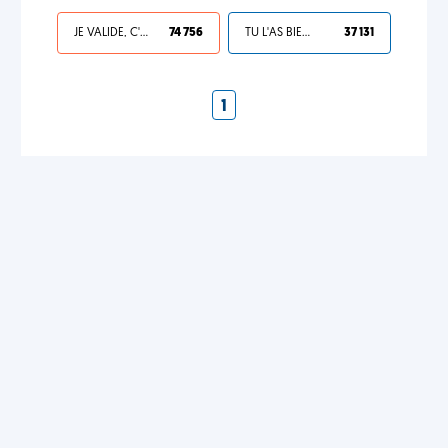
JE VALIDE, C'EST UNE VDM
74 756
TU L'AS BIEN MÉRITÉ
37 131
1