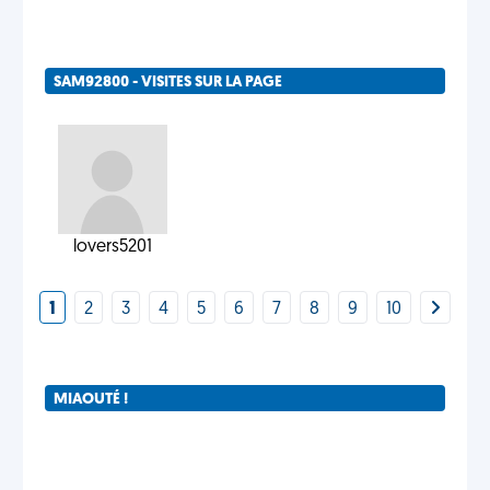
SAM92800 - VISITES SUR LA PAGE
lovers5201
1
2
3
4
5
6
7
8
9
10
MIAOUTÉ !