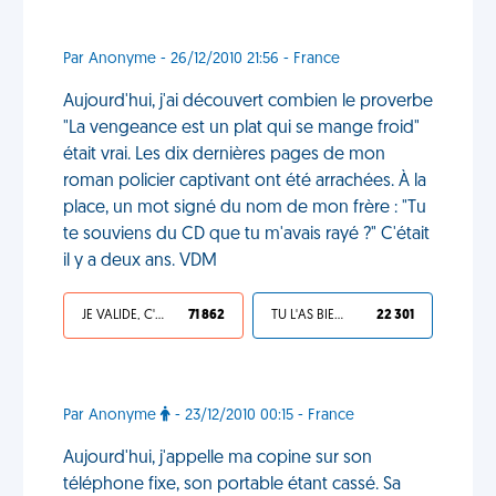
Par Anonyme - 26/12/2010 21:56 - France
Aujourd'hui, j'ai découvert combien le proverbe
"La vengeance est un plat qui se mange froid"
était vrai. Les dix dernières pages de mon
roman policier captivant ont été arrachées. À la
place, un mot signé du nom de mon frère : "Tu
te souviens du CD que tu m'avais rayé ?" C'était
il y a deux ans. VDM
JE VALIDE, C'EST UNE VDM
71 862
TU L'AS BIEN MÉRITÉ
22 301
Par Anonyme
- 23/12/2010 00:15 - France
Aujourd'hui, j'appelle ma copine sur son
téléphone fixe, son portable étant cassé. Sa