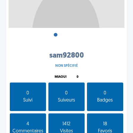
•
•
•
sam92800
NON SPÉCIFIÉ
MIAOU!
0
0
0
0
Suivi
Suiveurs
Badges
4
1412
18
Commentaires
Visites
Favoris