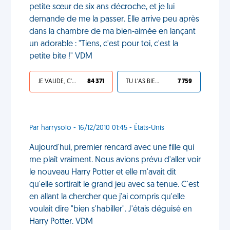
petite sœur de six ans décroche, et je lui
demande de me la passer. Elle arrive peu après
dans la chambre de ma bien-aimée en lançant
un adorable : "Tiens, c'est pour toi, c'est la
petite bite !" VDM
JE VALIDE, C'EST UNE VDM
84 371
TU L'AS BIEN MÉRITÉ
7 759
Par harrysolo - 16/12/2010 01:45 - États-Unis
Aujourd'hui, premier rencard avec une fille qui
me plaît vraiment. Nous avions prévu d'aller voir
le nouveau Harry Potter et elle m'avait dit
qu'elle sortirait le grand jeu avec sa tenue. C'est
en allant la chercher que j'ai compris qu'elle
voulait dire "bien s'habiller". J'étais déguisé en
Harry Potter. VDM