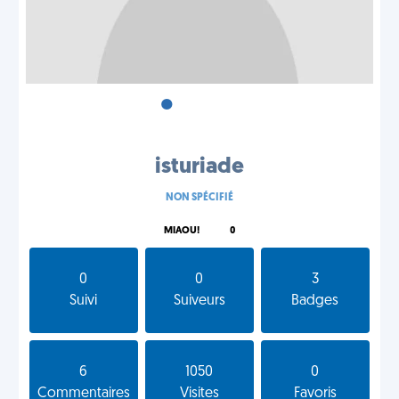
•
•
•
isturiade
NON SPÉCIFIÉ
MIAOU!
0
0
0
3
Suivi
Suiveurs
Badges
6
1050
0
Commentaires
Visites
Favoris