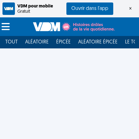
VDM pour mobile
Ouvrir dans l'app
×
Gratuit
TOUT
ALÉATOIRE
ÉPICÉE
ALÉATOIRE ÉPICÉE
LE TO