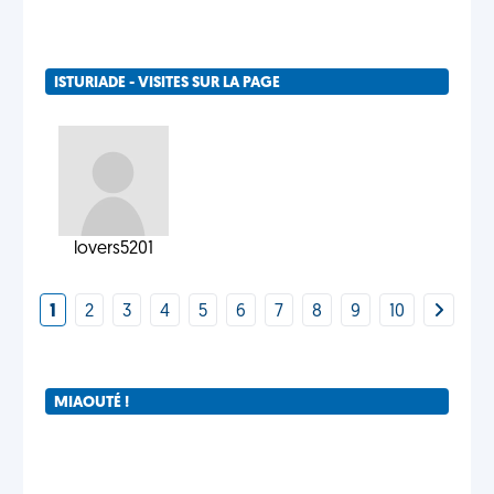
ISTURIADE - VISITES SUR LA PAGE
lovers5201
1
2
3
4
5
6
7
8
9
10
MIAOUTÉ !