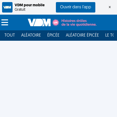
VDM pour mobile
Ouvrir dans l'app
×
Gratuit
TOUT
ALÉATOIRE
ÉPICÉE
ALÉATOIRE ÉPICÉE
LE TO