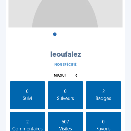
•
•
•
leoufalez
NON SPÉCIFIÉ
MIAOU!
0
0
0
2
Suivi
Suiveurs
Badges
2
507
0
Commentaires
Visites
Favoris