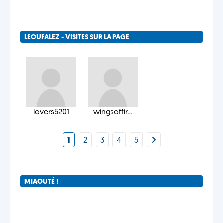
LEOUFALEZ - VISITES SUR LA PAGE
lovers5201
wingsoffir...
1
2
3
4
5
MIAOUTÉ !