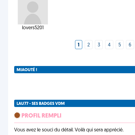
lovers5201
1
2
3
4
5
6
MIAOUTÉ !
LAU77 - SES BADGES VDM
PROFIL REMPLI
Vous avez le souci du détail. Voilà qui sera apprécié.