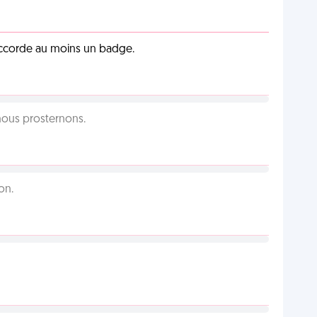
 accorde au moins un badge.
 nous prosternons.
on.