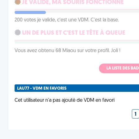
JE VALIDE, MA SOURIS FONCTIONNE
200 votes je valide, c'est une VDM. C'est la base.
UN DE PLUS ET C'EST LE TÊTE À QUEUE
Vous avez obtenu 68 Miaou sur votre profil. Joli !
LA LISTE DES B
LAU77 - VDM EN FAVORIS
Cet utilisateur n'a pas ajouté de VDM en favori
1