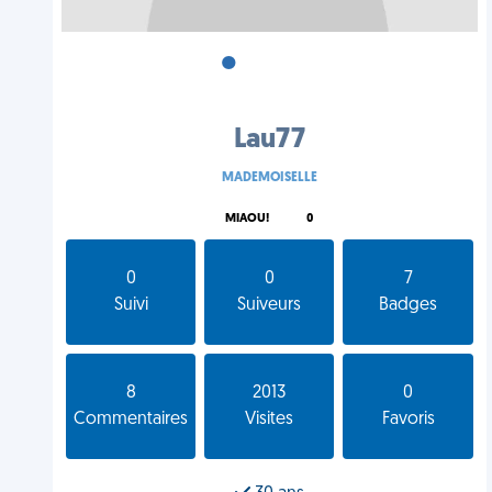
•
•
•
Lau77
MADEMOISELLE
MIAOU!
0
0
0
7
Suivi
Suiveurs
Badges
8
2013
0
Commentaires
Visites
Favoris