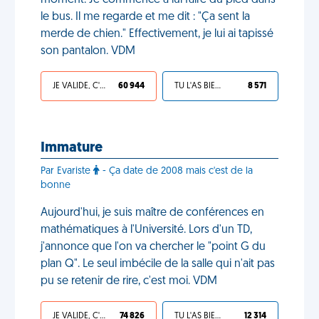
moment. Je commence à lui faire du pied dans
le bus. Il me regarde et me dit : "Ça sent la
merde de chien." Effectivement, je lui ai tapissé
son pantalon. VDM
JE VALIDE, C'EST UNE VDM
60 944
TU L'AS BIEN MÉRITÉ
8 571
Immature
Par Evariste
- Ça date de 2008 mais c'est de la
bonne
Aujourd'hui, je suis maître de conférences en
mathématiques à l'Université. Lors d'un TD,
j'annonce que l'on va chercher le "point G du
plan Q". Le seul imbécile de la salle qui n'ait pas
pu se retenir de rire, c'est moi. VDM
JE VALIDE, C'EST UNE VDM
74 826
TU L'AS BIEN MÉRITÉ
12 314