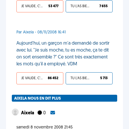
JE VALIDE, C'EST UNE VDM
53 477
TU L'AS BIEN MÉRITÉ
7 655
Par Aixela - 08/11/2008 16:41
Aujourd'hui, un garçon m'a demandé de sortir
avec lui. "Je suis moche, tu es moche, ça te dit
on sort ensemble ?" Ce sont très exactement
les mots qu'il a employé. VDM
JE VALIDE, C'EST UNE VDM
86 452
TU L'AS BIEN MÉRITÉ
5 713
AIXELA NOUS EN DIT PLUS
Aixela
0
samedi 8 novembre 2008 21:45