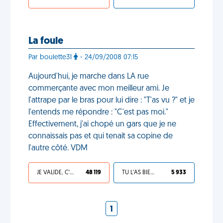
La foule
Par boulette31
- 24/09/2008 07:15
Aujourd'hui, je marche dans LA rue
commerçante avec mon meilleur ami. Je
l'attrape par le bras pour lui dire : "T'as vu ?" et je
l'entends me répondre : "C'est pas moi."
Effectivement, j'ai chopé un gars que je ne
connaissais pas et qui tenait sa copine de
l'autre côté. VDM
JE VALIDE, C'EST UNE VDM
48 119
TU L'AS BIEN MÉRITÉ
5 933
1