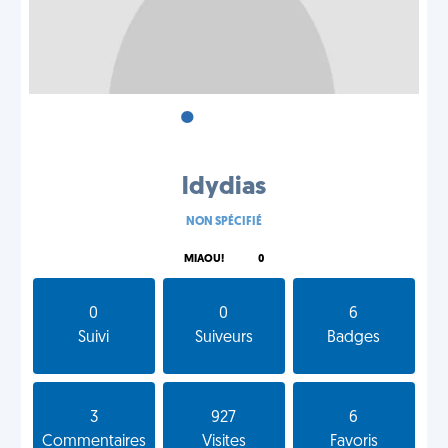
•
•
•
ldydias
NON SPÉCIFIÉ
MIAOU!
0
0
0
6
Suivi
Suiveurs
Badges
3
927
6
Commentaires
Visites
Favoris