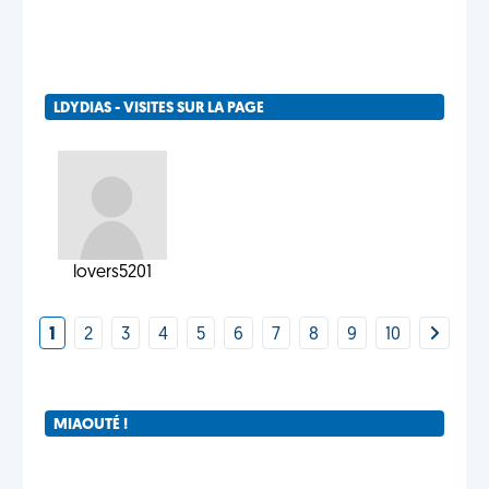
LDYDIAS - VISITES SUR LA PAGE
lovers5201
1
2
3
4
5
6
7
8
9
10
MIAOUTÉ !