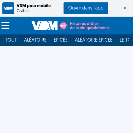
VDM pour mobile
Ouvrir dans l'app
×
Gratuit
TOUT
ALÉATOIRE
ÉPICÉE
ALÉATOIRE ÉPICÉE
LE TO