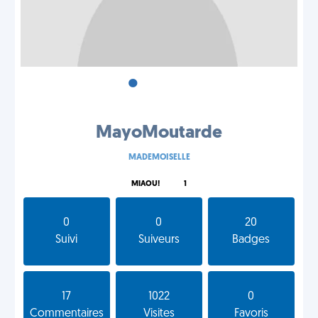
•
•
•
MayoMoutarde
MADEMOISELLE
MIAOU!
1
0
0
20
Suivi
Suiveurs
Badges
17
1022
0
Commentaires
Visites
Favoris