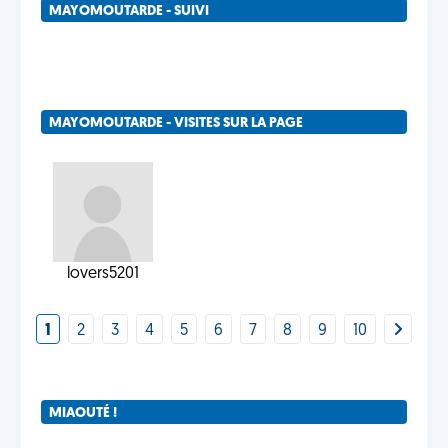
MAYOMOUTARDE - SUIVI
MAYOMOUTARDE - VISITES SUR LA PAGE
lovers5201
1
2
3
4
5
6
7
8
9
10
MIAOUTÉ !