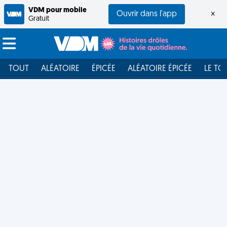
VDM pour mobile
Ouvrir dans l'app
×
Gratuit
TOUT
ALÉATOIRE
ÉPICÉE
ALÉATOIRE ÉPICÉE
LE TO