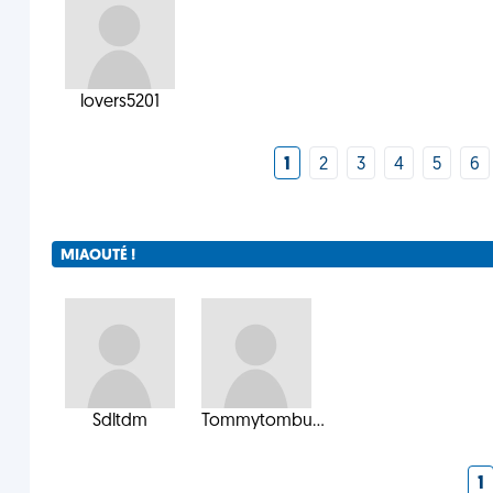
lovers5201
1
2
3
4
5
6
MIAOUTÉ !
Sdltdm
Tommytombu...
1