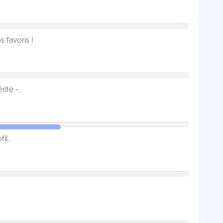
favoris !
ité -.
il.