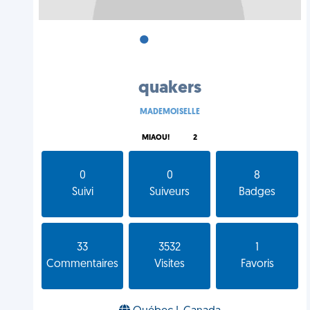
•
•
•
quakers
MADEMOISELLE
MIAOU!
2
0
0
8
Suivi
Suiveurs
Badges
33
3532
1
Commentaires
Visites
Favoris