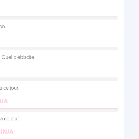
on.
Quel plébiscite !
 ce jour.
NJA
 ce jour.
NINJA