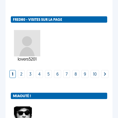
FRED80 - VISITES SUR LA PAGE
lovers5201
1
2
3
4
5
6
7
8
9
10
MIAOUTÉ !