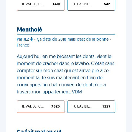
JE VALIDE, C'EST UNE VDM
1 410
TU L'AS BIEN MÉRITÉ
542
Mentholé
Par JLZ
- Ça date de 2018 mais c'est de la bonne -
France
Aujourd'hui, en me brossant les dents, vient le
moment de cracher dans le lavabo. C'était sans
compter sur mon chat qui est arrivé pile à ce
moment-là. Je suis maintenant en train de
courir après un chat couvert de dentifrice à
travers mon appartement. VDM
JE VALIDE, C'EST UNE VDM
7 325
TU L'AS BIEN MÉRITÉ
1 227