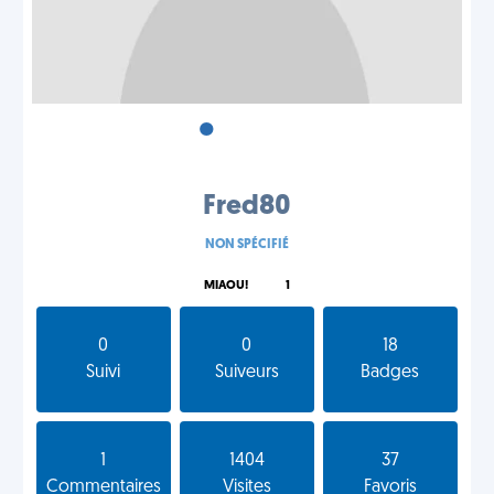
•
•
•
Fred80
NON SPÉCIFIÉ
MIAOU!
1
0
0
18
Suivi
Suiveurs
Badges
1
1404
37
Commentaires
Visites
Favoris