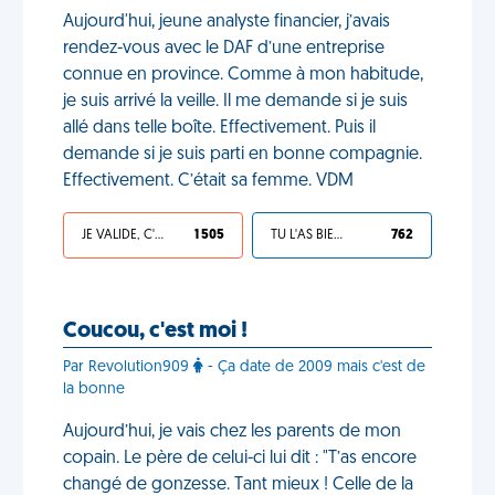
Aujourd'hui, jeune analyste financier, j’avais
rendez-vous avec le DAF d’une entreprise
connue en province. Comme à mon habitude,
je suis arrivé la veille. Il me demande si je suis
allé dans telle boîte. Effectivement. Puis il
demande si je suis parti en bonne compagnie.
Effectivement. C’était sa femme. VDM
JE VALIDE, C'EST UNE VDM
1 505
TU L'AS BIEN MÉRITÉ
762
Coucou, c'est moi !
Par Revolution909
- Ça date de 2009 mais c'est de
la bonne
Aujourd’hui, je vais chez les parents de mon
copain. Le père de celui-ci lui dit : "T’as encore
changé de gonzesse. Tant mieux ! Celle de la