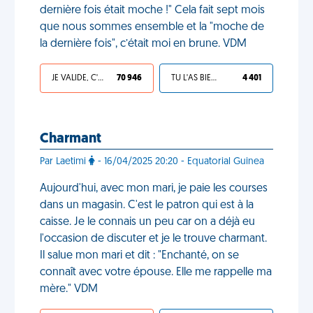
dernière fois était moche !" Cela fait sept mois
que nous sommes ensemble et la "moche de
la dernière fois", c’était moi en brune. VDM
JE VALIDE, C'EST UNE VDM
70 946
TU L'AS BIEN MÉRITÉ
4 401
Charmant
Par Laetimi
- 16/04/2025 20:20 - Equatorial Guinea
Aujourd'hui, avec mon mari, je paie les courses
dans un magasin. C'est le patron qui est à la
caisse. Je le connais un peu car on a déjà eu
l'occasion de discuter et je le trouve charmant.
Il salue mon mari et dit : "Enchanté, on se
connaît avec votre épouse. Elle me rappelle ma
mère." VDM