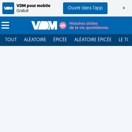
VDM pour mobile
Ouvrir dans l'app
×
Gratuit
TOUT
ALÉATOIRE
ÉPICÉE
ALÉATOIRE ÉPICÉE
LE TO