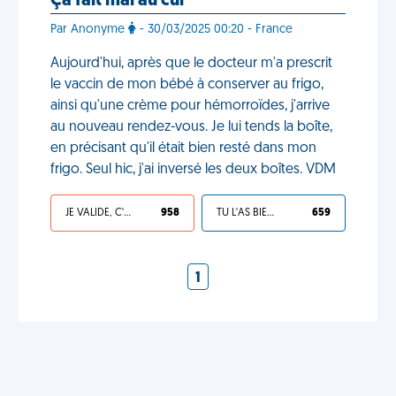
Ça fait mal au cul
Par Anonyme
- 30/03/2025 00:20 - France
Aujourd'hui, après que le docteur m'a prescrit
le vaccin de mon bébé à conserver au frigo,
ainsi qu'une crème pour hémorroïdes, j'arrive
au nouveau rendez-vous. Je lui tends la boîte,
en précisant qu'il était bien resté dans mon
frigo. Seul hic, j'ai inversé les deux boîtes. VDM
JE VALIDE, C'EST UNE VDM
958
TU L'AS BIEN MÉRITÉ
659
1