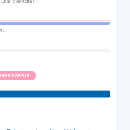
Quel plébiscite !
on.
ADGES À TROUVER