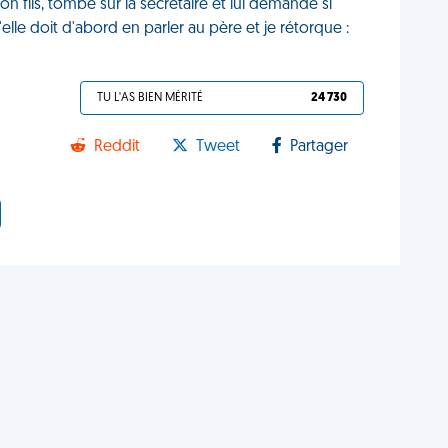
n fils, tombe sur la secrétaire et lui demande si
lle doit d'abord en parler au père et je rétorque :
TU L'AS BIEN MÉRITÉ
24 730
Reddit
Tweet
Partager