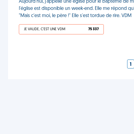
Aujourd'hui, j'appelle une église pour le baptême de mo
l'église est disponible un week-end. Elle me répond qu'e
"Mais c'est moi, le père !" Elle s'est tordue de rire. VDM
JE VALIDE, C'EST UNE VDM
75 337
1