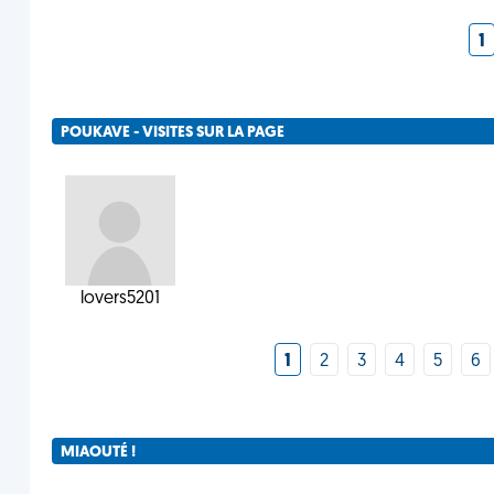
1
POUKAVE - VISITES SUR LA PAGE
lovers5201
1
2
3
4
5
6
MIAOUTÉ !