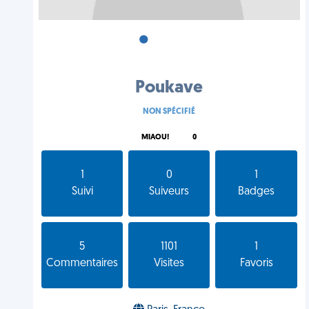
•
•
•
Poukave
NON SPÉCIFIÉ
MIAOU!
0
1
0
1
Suivi
Suiveurs
Badges
5
1101
1
Commentaires
Visites
Favoris