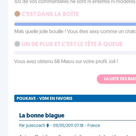
100 de vos commentaires ne sont ni enterrés ni modérés. 
C'EST DANS LA BOÎTE
Mais quelle jolie bouille ! Vous êtes sexy comme un chat
UN DE PLUS ET C'EST LE TÊTE À QUEUE
Vous avez obtenu 68 Miaou sur votre profil. Joli !
LA LISTE DES B
POUKAVE - VDM EN FAVORIS
La bonne blague
Par juzecoach
- 09/05/2011 07:18 - France