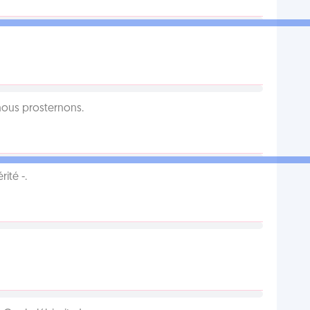
 nous prosternons.
ité -.