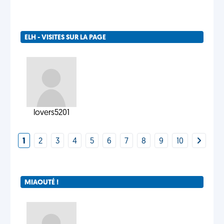
ELH - VISITES SUR LA PAGE
lovers5201
1
2
3
4
5
6
7
8
9
10
MIAOUTÉ !