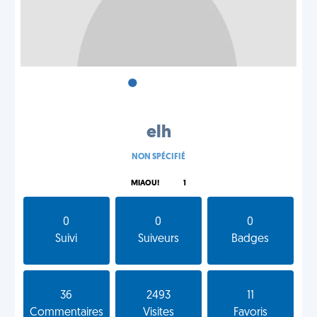
•
•
•
elh
NON SPÉCIFIÉ
MIAOU!
1
0
0
0
Suivi
Suiveurs
Badges
36
2493
11
Commentaires
Visites
Favoris