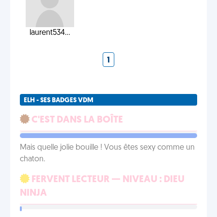
laurent534...
1
ELH - SES BADGES VDM
C'EST DANS LA BOÎTE
Mais quelle jolie bouille ! Vous êtes sexy comme un
chaton.
FERVENT LECTEUR — NIVEAU : DIEU
NINJA