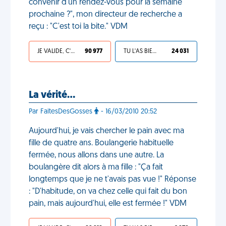
convenir d'un rendez-vous pour la semaine
prochaine ?", mon directeur de recherche a
reçu : "C'est toi la bite." VDM
JE VALIDE, C'EST UNE VDM
90 977
TU L'AS BIEN MÉRITÉ
24 031
La vérité…
Par FaitesDesGosses
- 16/03/2010 20:52
Aujourd'hui, je vais chercher le pain avec ma
fille de quatre ans. Boulangerie habituelle
fermée, nous allons dans une autre. La
boulangère dit alors à ma fille : "Ça fait
longtemps que je ne t'avais pas vue !" Réponse
: "D'habitude, on va chez celle qui fait du bon
pain, mais aujourd'hui, elle est fermée !" VDM