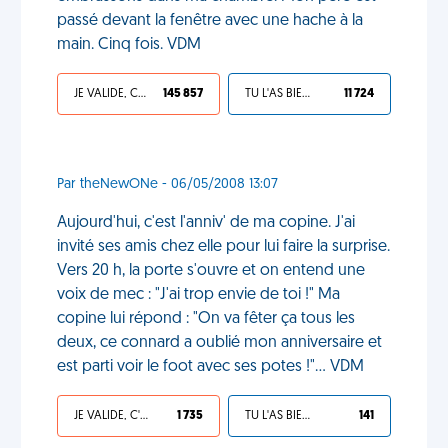
passé devant la fenêtre avec une hache à la
main. Cinq fois. VDM
JE VALIDE, C'EST UNE VDM
145 857
TU L'AS BIEN MÉRITÉ
11 724
Par theNewONe - 06/05/2008 13:07
Aujourd'hui, c'est l'anniv' de ma copine. J'ai
invité ses amis chez elle pour lui faire la surprise.
Vers 20 h, la porte s'ouvre et on entend une
voix de mec : "J'ai trop envie de toi !" Ma
copine lui répond : "On va fêter ça tous les
deux, ce connard a oublié mon anniversaire et
est parti voir le foot avec ses potes !"... VDM
JE VALIDE, C'EST UNE VDM
1 735
TU L'AS BIEN MÉRITÉ
141