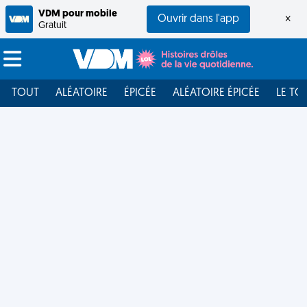
VDM pour mobile
Ouvrir dans l'app
×
Gratuit
TOUT
ALÉATOIRE
ÉPICÉE
ALÉATOIRE ÉPICÉE
LE TO