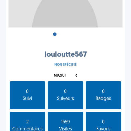
•
•
•
louloutte567
NON SPÉCIFIÉ
MIAOU!
0
0
0
0
Suivi
Suiveurs
Badges
2
1559
0
Commentaires
Visites
Favoris