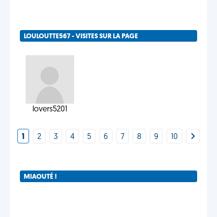
LOULOUTTE567 - VISITES SUR LA PAGE
lovers5201
1
2
3
4
5
6
7
8
9
10
MIAOUTÉ !