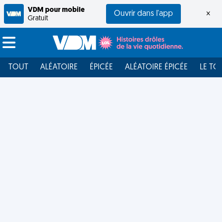
VDM pour mobile
Ouvrir dans l'app
×
Gratuit
TOUT
ALÉATOIRE
ÉPICÉE
ALÉATOIRE ÉPICÉE
LE TO