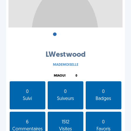
•
•
•
LWestwood
MADEMOISELLE
MIAOU!
0
0
0
0
Suivi
Suiveurs
Badges
6
1512
0
Commentaires
Visites
Favoris