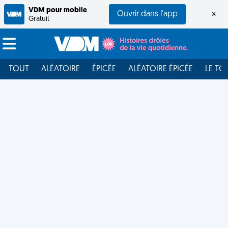
VDM pour mobile
Ouvrir dans l'app
×
Gratuit
TOUT
ALÉATOIRE
ÉPICÉE
ALÉATOIRE ÉPICÉE
LE TO