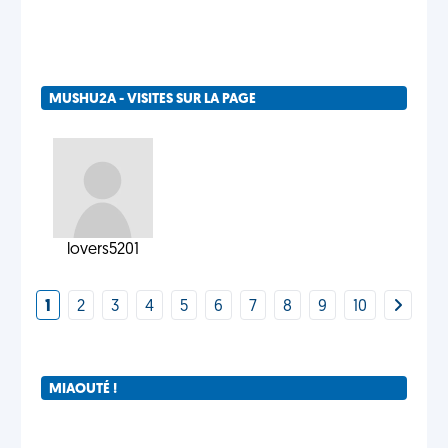
MUSHU2A - VISITES SUR LA PAGE
lovers5201
1
2
3
4
5
6
7
8
9
10
MIAOUTÉ !