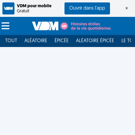
VDM pour mobile
Ouvrir dans l'app
×
Gratuit
TOUT
ALÉATOIRE
ÉPICÉE
ALÉATOIRE ÉPICÉE
LE TO