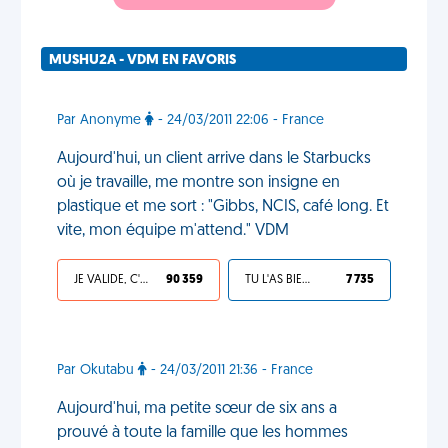
MUSHU2A - VDM EN FAVORIS
Par Anonyme
- 24/03/2011 22:06 - France
Aujourd'hui, un client arrive dans le Starbucks
où je travaille, me montre son insigne en
plastique et me sort : "Gibbs, NCIS, café long. Et
vite, mon équipe m'attend." VDM
JE VALIDE, C'EST UNE VDM
90 359
TU L'AS BIEN MÉRITÉ
7 735
Par Okutabu
- 24/03/2011 21:36 - France
Aujourd'hui, ma petite sœur de six ans a
prouvé à toute la famille que les hommes