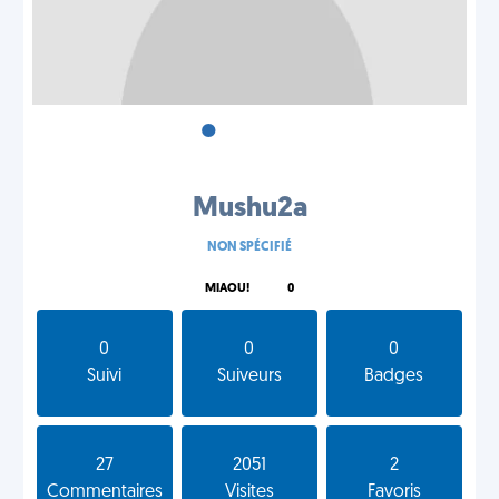
•
•
•
Mushu2a
NON SPÉCIFIÉ
MIAOU!
0
0
0
0
Suivi
Suiveurs
Badges
27
2051
2
Commentaires
Visites
Favoris