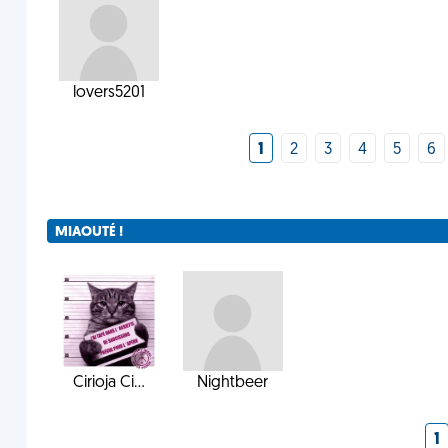
lovers5201
1
2
3
4
5
6
MIAOUTÉ !
Cirioja Ci...
Nightbeer
1