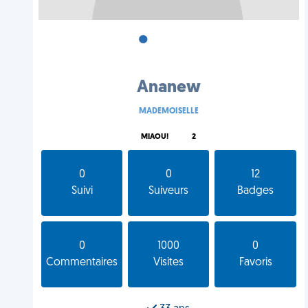
•
•
•
Ananew
MADEMOISELLE
MIAOU!
2
0
0
12
Suivi
Suiveurs
Badges
0
1000
0
Commentaires
Visites
Favoris