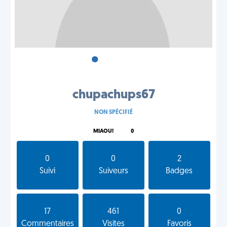
•
•
•
chupachups67
NON SPÉCIFIÉ
MIAOU!
0
0
0
2
Suivi
Suiveurs
Badges
17
461
0
Commentaires
Visites
Favoris