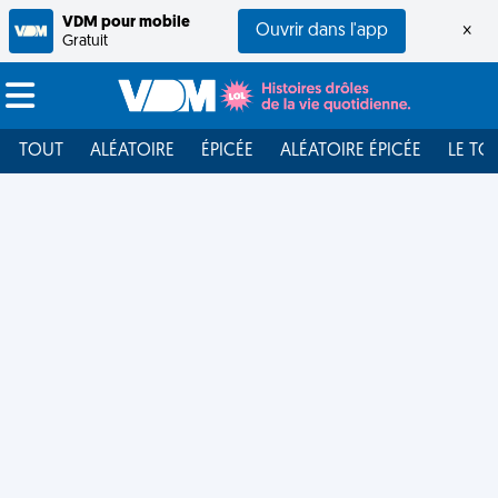
VDM pour mobile
Ouvrir dans l'app
×
Gratuit
TOUT
ALÉATOIRE
ÉPICÉE
ALÉATOIRE ÉPICÉE
LE TO