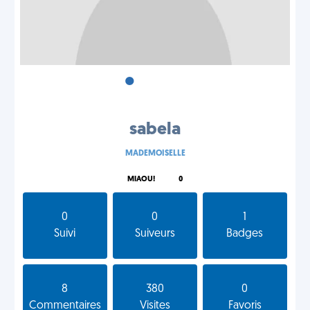
•
•
•
sabela
MADEMOISELLE
MIAOU!
0
0
0
1
Suivi
Suiveurs
Badges
8
380
0
Commentaires
Visites
Favoris