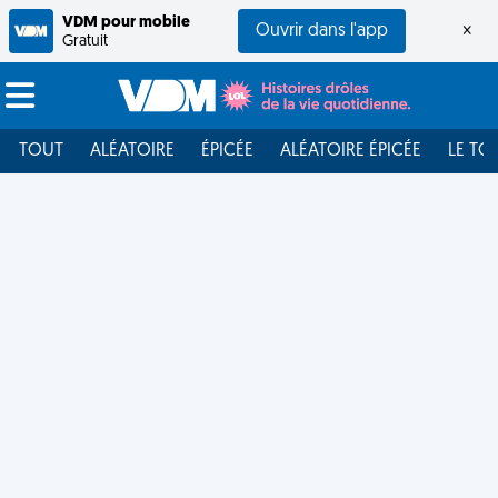
VDM pour mobile
Ouvrir dans l'app
×
Gratuit
TOUT
ALÉATOIRE
ÉPICÉE
ALÉATOIRE ÉPICÉE
LE TO