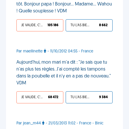
tôt. Bonjour papa ! Bonjour... Madame... Wahou
! Quelle souplesse ! VDM
JE VALIDE, C'EST UNE VDM
105 186
TU L'AS BIEN MÉRITÉ
8 662
Par maellinette
- 11/10/2012 04:55 - France
Aujourd'hui, mon mari m'a dit : "Je sais que tu
n'as plus tes règles. J'ai compté les tampons
dans la poubelle et il n'y en a pas de nouveau."
VDM
JE VALIDE, C'EST UNE VDM
68 472
TU L'AS BIEN MÉRITÉ
9 384
Par jean_m44
- 21/03/2013 11:02 - France - Binic