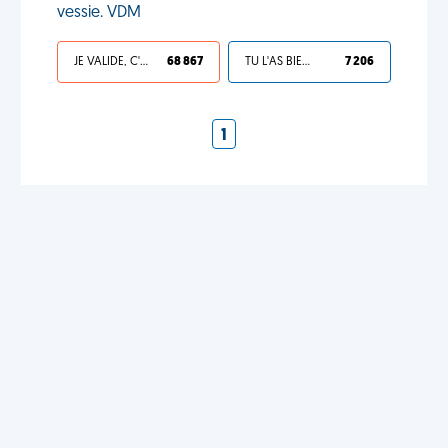
vessie. VDM
JE VALIDE, C'EST UNE VDM
68 867
TU L'AS BIEN MÉRITÉ
7 206
1