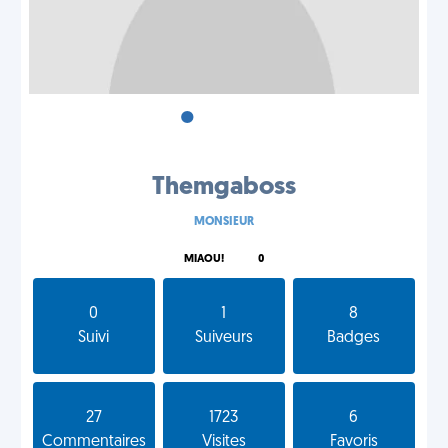
•
•
•
Themgaboss
MONSIEUR
MIAOU!
0
0
1
8
Suivi
Suiveurs
Badges
27
1723
6
Commentaires
Visites
Favoris