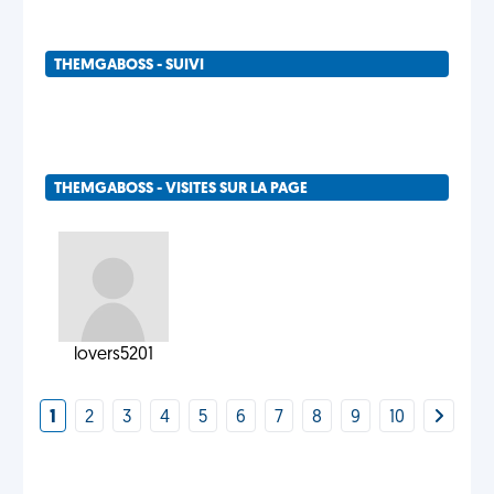
THEMGABOSS - SUIVI
THEMGABOSS - VISITES SUR LA PAGE
lovers5201
1
2
3
4
5
6
7
8
9
10