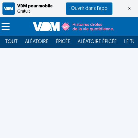
VDM pour mobile
Ouvrir dans l'app
×
Gratuit
TOUT
ALÉATOIRE
ÉPICÉE
ALÉATOIRE ÉPICÉE
LE TO