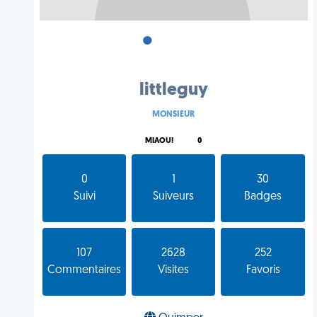
•
•
•
littleguy
MONSIEUR
MIAOU!
0
0
1
30
Suivi
Suiveurs
Badges
107
2628
252
Commentaires
Visites
Favoris