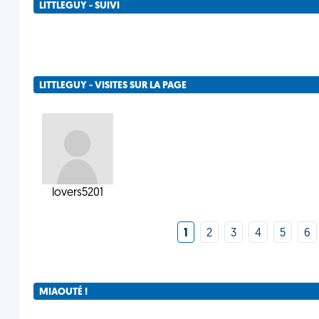
LITTLEGUY - SUIVI
LITTLEGUY - VISITES SUR LA PAGE
lovers5201
1
2
3
4
5
6
MIAOUTÉ !