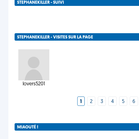
STEPHANEKILLER - SUIVI
STEPHANEKILLER - VISITES SUR LA PAGE
lovers5201
1
2
3
4
5
6
MIAOUTÉ !