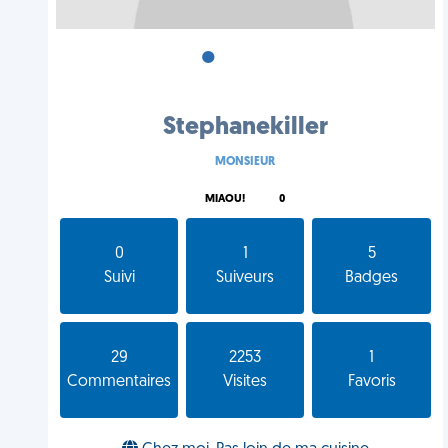
•
•
•
Stephanekiller
MONSIEUR
MIAOU!
0
0
1
5
Suivi
Suiveurs
Badges
29
2253
1
Commentaires
Visites
Favoris