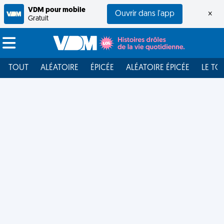
VDM pour mobile
Ouvrir dans l'app
×
Gratuit
TOUT
ALÉATOIRE
ÉPICÉE
ALÉATOIRE ÉPICÉE
LE TO