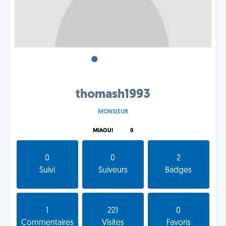
•
•
•
thomash1993
MONSIEUR
MIAOU!
0
0
0
2
Suivi
Suiveurs
Badges
1
221
0
Commentaires
Visites
Favoris