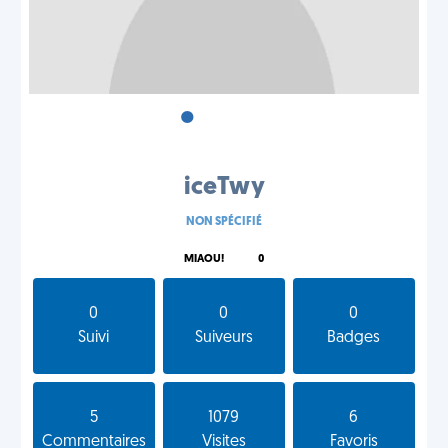
•
•
•
iceTwy
NON SPÉCIFIÉ
MIAOU!
0
0
0
0
Suivi
Suiveurs
Badges
5
1079
6
Commentaires
Visites
Favoris