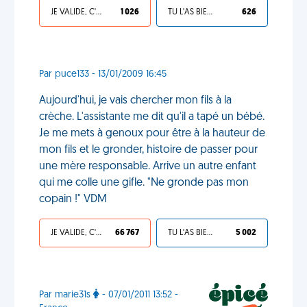
JE VALIDE, C'EST UNE VDM
1 026
TU L'AS BIEN MÉRITÉ
626
Par puce133 - 13/01/2009 16:45
Aujourd'hui, je vais chercher mon fils à la
crèche. L'assistante me dit qu'il a tapé un bébé.
Je me mets à genoux pour être à la hauteur de
mon fils et le gronder, histoire de passer pour
une mère responsable. Arrive un autre enfant
qui me colle une gifle. "Ne gronde pas mon
copain !" VDM
JE VALIDE, C'EST UNE VDM
66 767
TU L'AS BIEN MÉRITÉ
5 002
Par marie31s
- 07/01/2011 13:52 -