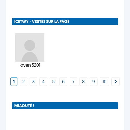
ICETWY - VISITES SUR LA PAGE
lovers5201
1
2
3
4
5
6
7
8
9
10
MIAOUTÉ !