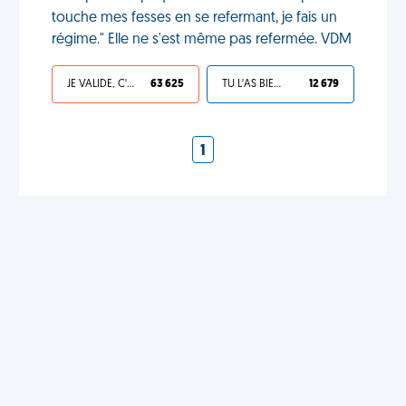
touche mes fesses en se refermant, je fais un
régime." Elle ne s'est même pas refermée. VDM
JE VALIDE, C'EST UNE VDM
63 625
TU L'AS BIEN MÉRITÉ
12 679
1