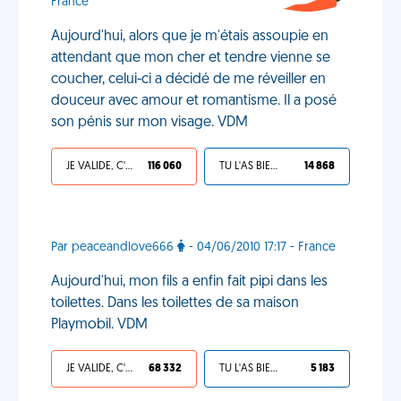
France
Aujourd'hui, alors que je m'étais assoupie en
attendant que mon cher et tendre vienne se
coucher, celui-ci a décidé de me réveiller en
douceur avec amour et romantisme. Il a posé
son pénis sur mon visage. VDM
JE VALIDE, C'EST UNE VDM
116 060
TU L'AS BIEN MÉRITÉ
14 868
Par peaceandlove666
- 04/06/2010 17:17 - France
Aujourd'hui, mon fils a enfin fait pipi dans les
toilettes. Dans les toilettes de sa maison
Playmobil. VDM
JE VALIDE, C'EST UNE VDM
68 332
TU L'AS BIEN MÉRITÉ
5 183