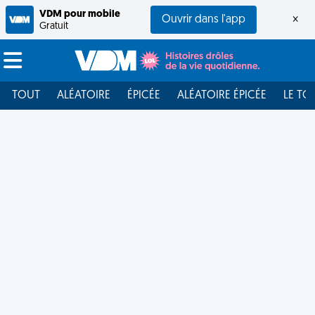
VDM pour mobile
Ouvrir dans l'app
×
Gratuit
TOUT
ALÉATOIRE
ÉPICÉE
ALÉATOIRE ÉPICÉE
LE TO