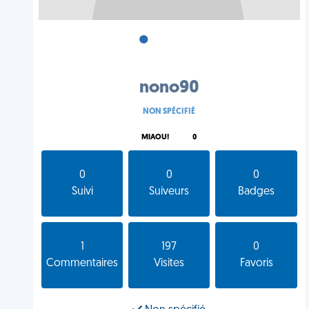
•
•
•
nono90
NON SPÉCIFIÉ
MIAOU!
0
0
0
0
Suivi
Suiveurs
Badges
1
197
0
Commentaires
Visites
Favoris