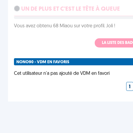
UN DE PLUS ET C'EST LE TÊTE À QUEUE
Vous avez obtenu 68 Miaou sur votre profil. Joli !
LA LISTE DES B
NONO90 - VDM EN FAVORIS
Cet utilisateur n'a pas ajouté de VDM en favori
1