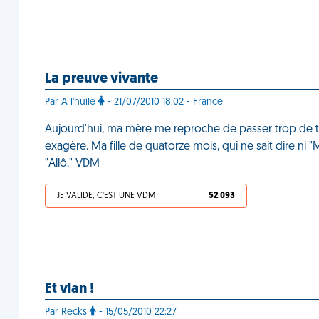
La preuve vivante
Par A l'huile
- 21/07/2010 18:02 - France
Aujourd'hui, ma mère me reproche de passer trop de te
exagère. Ma fille de quatorze mois, qui ne sait dire ni
"Allô." VDM
JE VALIDE, C'EST UNE VDM
52 093
Et vlan !
Par Recks
- 15/05/2010 22:27