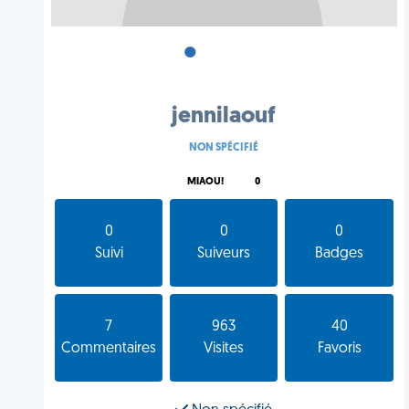
•
•
•
jennilaouf
NON SPÉCIFIÉ
MIAOU!
0
0
0
0
Suivi
Suiveurs
Badges
7
963
40
Commentaires
Visites
Favoris