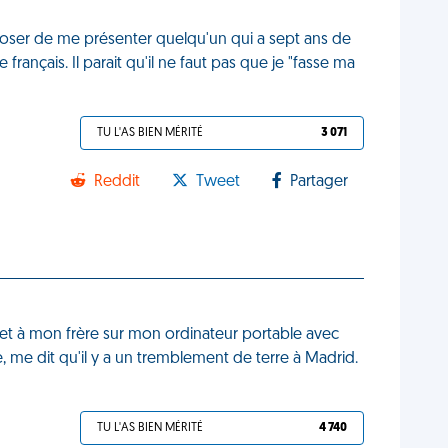
oser de me présenter quelqu'un qui a sept ans de
français. Il parait qu'il ne faut pas que je "fasse ma
TU L'AS BIEN MÉRITÉ
3 071
Reddit
Tweet
Partager
e et à mon frère sur mon ordinateur portable avec
, me dit qu'il y a un tremblement de terre à Madrid.
TU L'AS BIEN MÉRITÉ
4 740