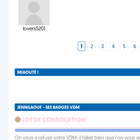
lovers5201
1
2
3
4
5
6
MIAOUTÉ !
JENNILAOUF - SES BADGES VDM
LOT DE CONSOLATION
On vous a refusé votre VDM, il fallait bien que l'on vous