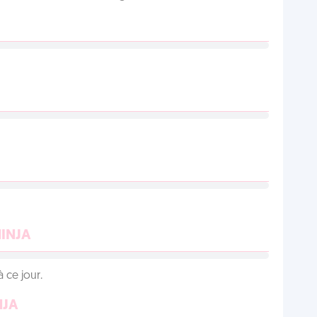
NINJA
 ce jour.
NJA