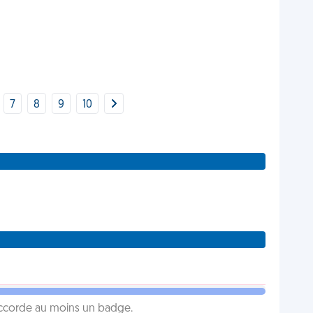
7
8
9
10
 accorde au moins un badge.