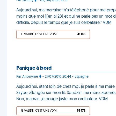
Par Stouffy
- 09/04/2008 18:19
Aujourd'hui, ma marraine m'a téléphoné pour me prop
moins que moi (j'en ai 28) et qui ne parle pas un mot de 
difficile, depuis le temps que je suis célibataire." VDM
JE VALIDE, C'EST UNE VDM
41 185
Panique à bord
Par Anonyme
- 21/07/2010 20:44 - Espagne
Aujourd'hui, étant loin de chez moi, je parle à ma mèr
Skype, allongée sur mon lit. Soudain, ma mère, apeurée
Non, maman, je bouge juste mon ordinateur. VDM
JE VALIDE, C'EST UNE VDM
58 176