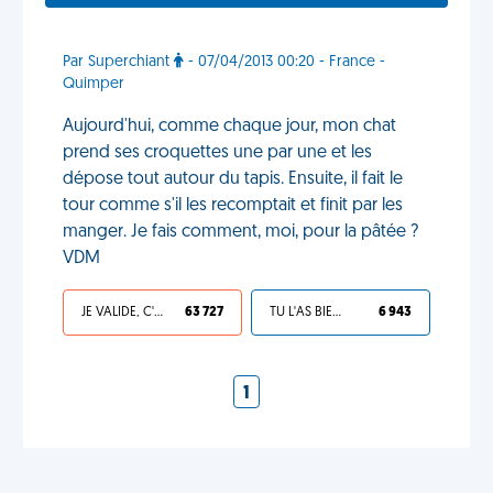
Par Superchiant
- 07/04/2013 00:20 - France -
Quimper
Aujourd'hui, comme chaque jour, mon chat
prend ses croquettes une par une et les
dépose tout autour du tapis. Ensuite, il fait le
tour comme s'il les recomptait et finit par les
manger. Je fais comment, moi, pour la pâtée ?
VDM
JE VALIDE, C'EST UNE VDM
63 727
TU L'AS BIEN MÉRITÉ
6 943
1