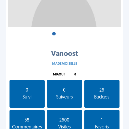
•
•
•
Vanoost
MADEMOISELLE
MIAOU!
0
0
0
26
Suivi
Suiveurs
Badges
58
2600
1
Commentaires
Visites
Favoris