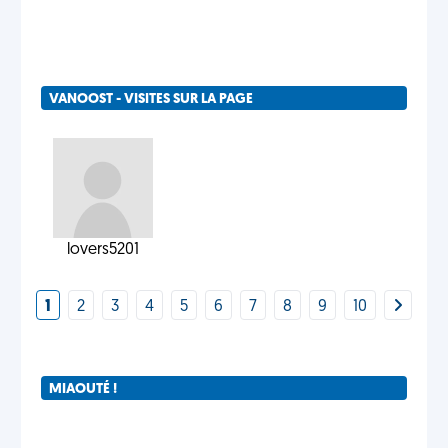
VANOOST - VISITES SUR LA PAGE
lovers5201
1
2
3
4
5
6
7
8
9
10
MIAOUTÉ !