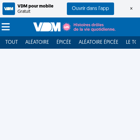
VDM pour mobile
Ouvrir dans l'app
×
Gratuit
TOUT
ALÉATOIRE
ÉPICÉE
ALÉATOIRE ÉPICÉE
LE TO