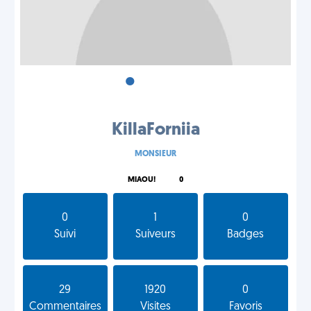
•
•
•
KillaForniia
MONSIEUR
MIAOU!
0
0
1
0
Suivi
Suiveurs
Badges
29
1920
0
Commentaires
Visites
Favoris