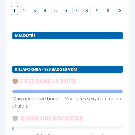
1
2
3
4
5
6
7
8
9
10
MIAOUTÉ !
KILLAFORNIIA - SES BADGES VDM
C'EST DANS LA BOÎTE
Mais quelle jolie bouille ! Vous êtes sexy comme un
chaton.
JE SUIS UNE ROCKSTAR