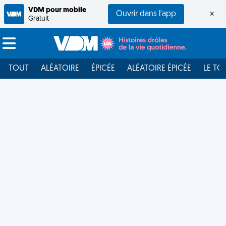
VDM pour mobile
Ouvrir dans l'app
×
Gratuit
TOUT
ALÉATOIRE
ÉPICÉE
ALÉATOIRE ÉPICÉE
LE TO