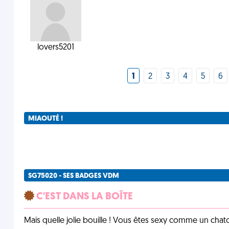
lovers5201
1
2
3
4
5
6
MIAOUTÉ !
SG75020 - SES BADGES VDM
C'EST DANS LA BOÎTE
Mais quelle jolie bouille ! Vous êtes sexy comme un chat