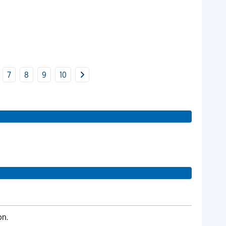
7
8
9
10
on.