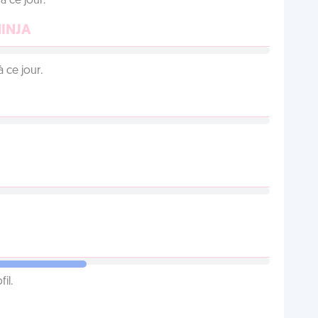
 ce jour.
NINJA
 ce jour.
il.