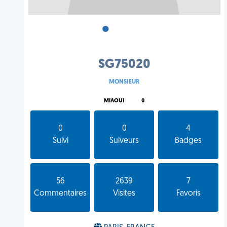
•
•
•
SG75020
MONSIEUR
MIAOU!
0
0
0
4
Suivi
Suiveurs
Badges
56
2639
7
Commentaires
Visites
Favoris