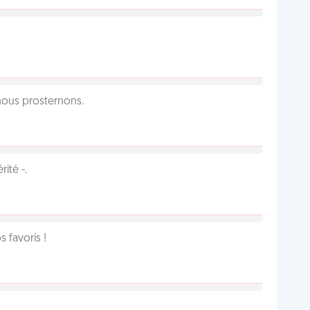
 nous prosternons.
ité -.
favoris !