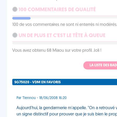
100 COMMENTAIRES DE QUALITÉ
100 de vos commentaires ne sont ni enterrés ni modérés. 
UN DE PLUS ET C'EST LE TÊTE À QUEUE
Vous avez obtenu 68 Miaou sur votre profil. Joli !
LA LISTE DES B
SG75020 - VDM EN FAVORIS
Par Tiennou - 18/06/2008 16:20
Aujourd'hui, la gendarmerie m'appelle. "On a retrouvé 
un signe distinctif pour prouver que je suis bien le propr