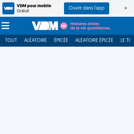
VDM pour mobile
Ouvrir dans l'app
×
Gratuit
TOUT
ALÉATOIRE
ÉPICÉE
ALÉATOIRE ÉPICÉE
LE TO