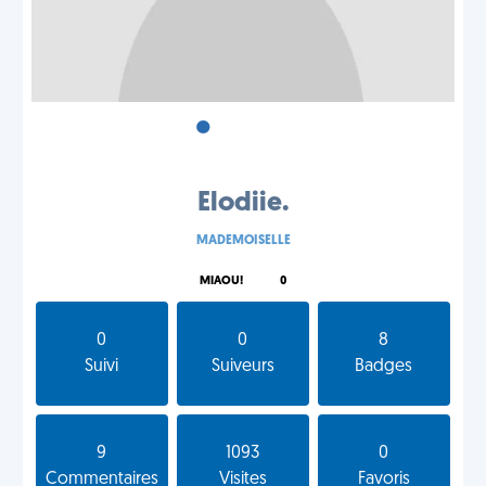
•
•
•
Elodiie.
MADEMOISELLE
MIAOU!
0
0
0
8
Suivi
Suiveurs
Badges
9
1093
0
Commentaires
Visites
Favoris