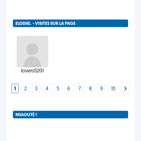
ELODIIE. - VISITES SUR LA PAGE
lovers5201
1
2
3
4
5
6
7
8
9
10
MIAOUTÉ !