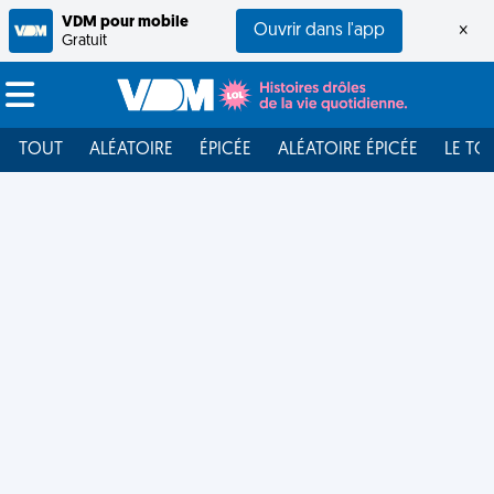
VDM pour mobile
Ouvrir dans l'app
×
Gratuit
TOUT
ALÉATOIRE
ÉPICÉE
ALÉATOIRE ÉPICÉE
LE TO