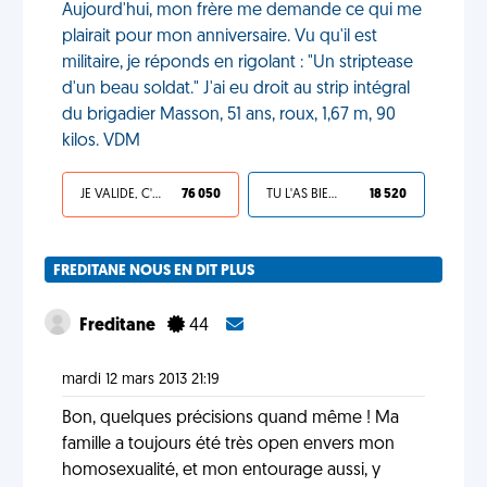
Aujourd'hui, mon frère me demande ce qui me
plairait pour mon anniversaire. Vu qu'il est
militaire, je réponds en rigolant : "Un striptease
d'un beau soldat." J'ai eu droit au strip intégral
du brigadier Masson, 51 ans, roux, 1,67 m, 90
kilos. VDM
JE VALIDE, C'EST UNE VDM
76 050
TU L'AS BIEN MÉRITÉ
18 520
FREDITANE NOUS EN DIT PLUS
Freditane
44
mardi 12 mars 2013 21:19
Bon, quelques précisions quand même ! Ma
famille a toujours été très open envers mon
homosexualité, et mon entourage aussi, y