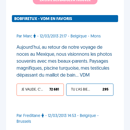
LA LISTE DES BADGES À TROUVER
BOBFIRETUX - VDM EN FAVORIS
Par Marc
- 12/03/2013 21:17 - Belgique - Mons
Aujourd'hui, au retour de notre voyage de
noces au Mexique, nous visionnons les photos
souvenirs avec mes beaux-parents. Paysages
magnifiques, piscine turquoise, mes testicules
dépassant du maillot de bain... VDM
JE VALIDE, C'EST UNE VDM
72 681
TU L'AS BIEN MÉRITÉ
295
Par Freditane
- 12/03/2013 14:53 - Belgique -
Brussels