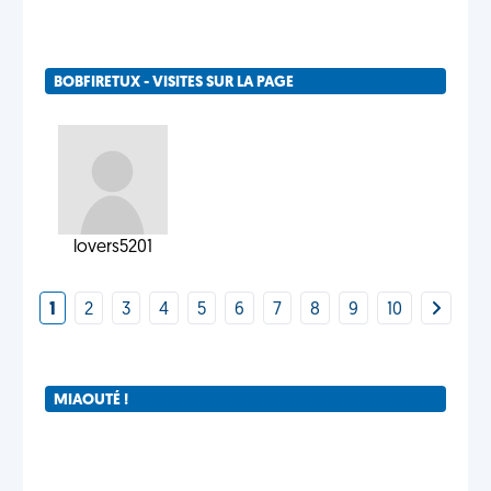
BOBFIRETUX - VISITES SUR LA PAGE
lovers5201
1
2
3
4
5
6
7
8
9
10
MIAOUTÉ !