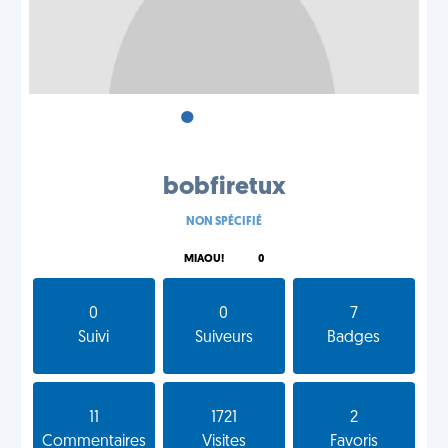
•
•
•
bobfiretux
NON SPÉCIFIÉ
MIAOU!
0
0
0
7
Suivi
Suiveurs
Badges
11
1721
2
Commentaires
Visites
Favoris