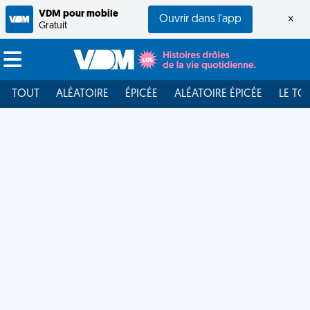
VDM pour mobile
Ouvrir dans l'app
×
Gratuit
TOUT
ALÉATOIRE
ÉPICÉE
ALÉATOIRE ÉPICÉE
LE TO