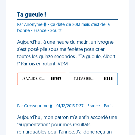
Ta gueule !
Par Anonyme
- Ça date de 2013 mais c'est de la
bonne - France - Soultz
Aujourd'hui, à une heure du matin, un ivrogne
s'est posé pile sous ma fenêtre pour crier
toutes les quinze secondes : "Ta gueule, Albert
!" Parfois en rotant. VDM
JE VALIDE, C'EST UNE VDM
83 797
TU L'AS BIEN MÉRITÉ
6 388
Par Grosseprime
- 01/12/2015 11:37 - France - Paris
Aujourd'hui, mon patron m'a enfin accordé une
"augmentation" pour mes résultats
remarquables pour l'année. J'ai donc reçu un