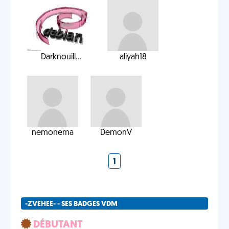
Darknouill...
aliyah18
nemonema
DemonV
1
-ZVEHEE- - SES BADGES VDM
DÉBUTANT