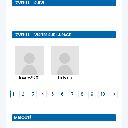
-ZVEHEE- - SUIVI
-ZVEHEE- - VISITES SUR LA PAGE
lovers5201
ladykin
1
2
3
4
5
6
7
8
9
10
MIAOUTÉ !