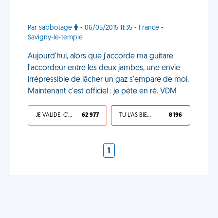
Par sabbotage
- 06/05/2015 11:35 - France -
Savigny-le-temple
Aujourd'hui, alors que j'accorde ma guitare
l'accordeur entre les deux jambes, une envie
irrépressible de lâcher un gaz s'empare de moi.
Maintenant c'est officiel : je pète en ré. VDM
JE VALIDE, C'EST UNE VDM
62 977
TU L'AS BIEN MÉRITÉ
8 196
1