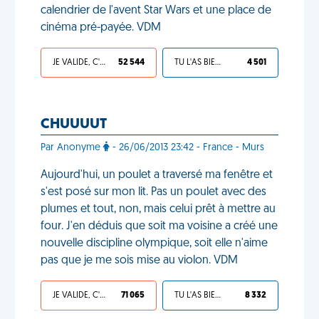
calendrier de l'avent Star Wars et une place de
cinéma pré-payée. VDM
JE VALIDE, C'EST UNE VDM
52 544
TU L'AS BIEN MÉRITÉ
4 501
CHUUUUT
Par Anonyme
- 26/06/2013 23:42 - France - Murs
Aujourd'hui, un poulet a traversé ma fenêtre et
s'est posé sur mon lit. Pas un poulet avec des
plumes et tout, non, mais celui prêt à mettre au
four. J'en déduis que soit ma voisine a créé une
nouvelle discipline olympique, soit elle n'aime
pas que je me sois mise au violon. VDM
JE VALIDE, C'EST UNE VDM
71 065
TU L'AS BIEN MÉRITÉ
8 332