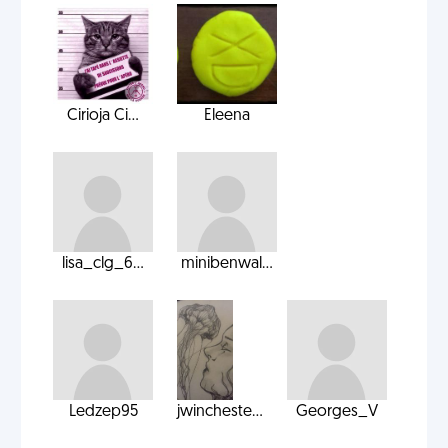
Cirioja Ci...
Eleena
lisa_clg_6...
minibenwal...
Ledzep95
jwincheste...
Georges_V