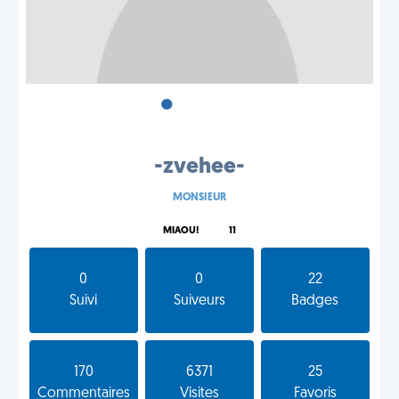
•
•
•
-zvehee-
MONSIEUR
MIAOU!
11
0
0
22
Suivi
Suiveurs
Badges
170
6371
25
Commentaires
Visites
Favoris