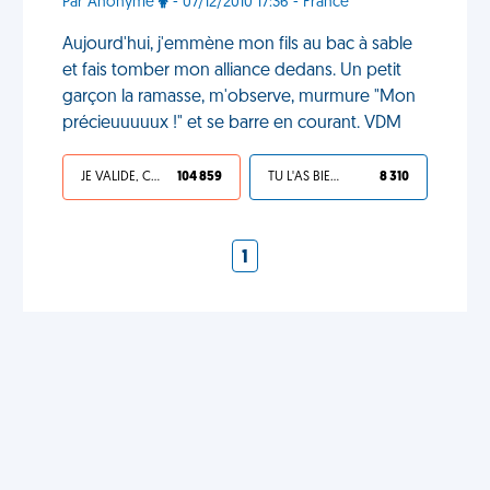
Par Anonyme
- 07/12/2010 17:36 - France
Aujourd'hui, j'emmène mon fils au bac à sable
et fais tomber mon alliance dedans. Un petit
garçon la ramasse, m'observe, murmure "Mon
précieuuuuux !" et se barre en courant. VDM
JE VALIDE, C'EST UNE VDM
104 859
TU L'AS BIEN MÉRITÉ
8 310
1