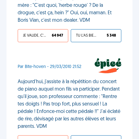
mère : "C'est quoi, 'herbe rouge' ? De la
drogue, c'est ça, hein ?" Oui, oui, maman. Et
Boris Vian, c'est mon dealer. VDM
JE VALIDE, C'EST UNE VDM
64 947
TU L'AS BIEN MÉRITÉ
5 348
Par Bite-hoven - 29/03/2010 21:52
Aujourd'hui, j'assiste à la répétition du concert
de piano auquel mon fils va participer. Pendant
qu'il joue, son professeur commente : "Rentre
tes doigts ! Pas trop fort, plus sensuel ! La
pédale ! Enfonce-moi cette pédale !!" J'ai éclaté
de rire, dévisagé par les autres élèves et leurs
parents. VDM