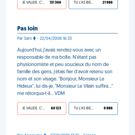
JE VALIDE, C'EST UNE VDM
131 366
TU L'AS BIEN MÉRITÉ
21 986
Pas loin
Par Sam
- 22/04/2008 16:33
Aujourd'hui, j'avais rendez-vous avec un
responsable de ma boîte. N'étant pas
physionomiste et peu soucieux du nom de
famille des gens, j'étais fier d'avoir retenu son
nom et son visage. "Bonjour, Monsieur Le
Hideux", lui dis-je. "Monsieur Le Vilain suffira..."
me rétorqua-t-il... VDM
JE VALIDE, C'EST UNE VDM
60 123
TU L'AS BIEN MÉRITÉ
9 886