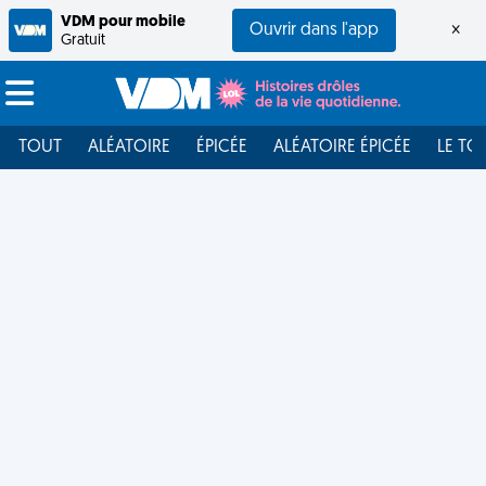
VDM pour mobile
Ouvrir dans l'app
×
Gratuit
TOUT
ALÉATOIRE
ÉPICÉE
ALÉATOIRE ÉPICÉE
LE TO