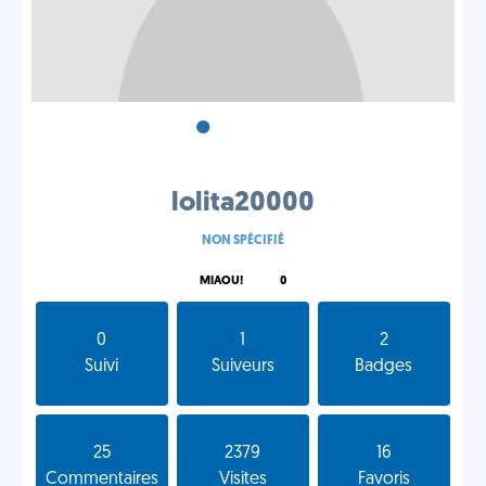
•
•
•
lolita20000
NON SPÉCIFIÉ
MIAOU!
0
0
1
2
Suivi
Suiveurs
Badges
25
2379
16
Commentaires
Visites
Favoris