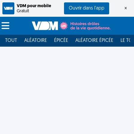
VDM pour mobile
Ouvrir dans l'app
×
Gratuit
TOUT
ALÉATOIRE
ÉPICÉE
ALÉATOIRE ÉPICÉE
LE TO