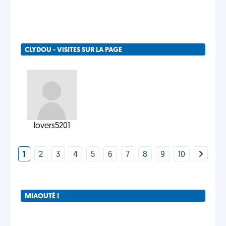
CLYDOU - VISITES SUR LA PAGE
lovers5201
1
2
3
4
5
6
7
8
9
10
MIAOUTÉ !