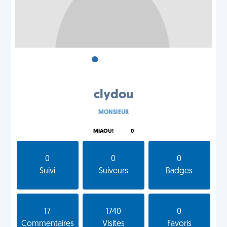
•
•
•
clydou
MONSIEUR
MIAOU!
0
0
0
0
Suivi
Suiveurs
Badges
17
1740
0
Commentaires
Visites
Favoris