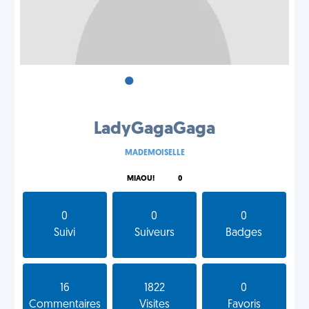
•
•
•
LadyGagaGaga
MADEMOISELLE
MIAOU!
0
0
0
0
Suivi
Suiveurs
Badges
16
1822
0
Commentaires
Visites
Favoris