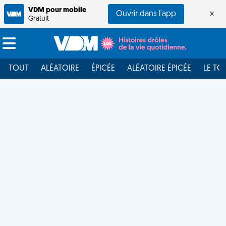
VDM pour mobile
Ouvrir dans l'app
×
Gratuit
TOUT
ALÉATOIRE
ÉPICÉE
ALÉATOIRE ÉPICÉE
LE TO