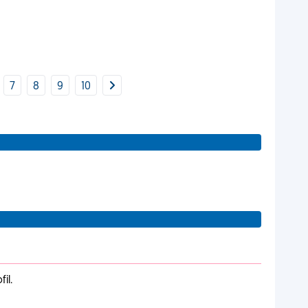
7
8
9
10
il.