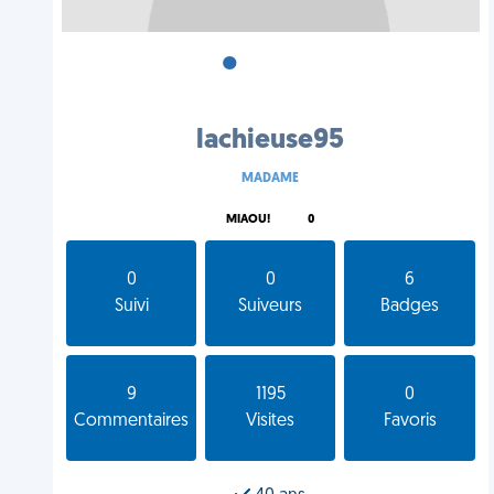
•
•
•
lachieuse95
MADAME
MIAOU!
0
0
0
6
Suivi
Suiveurs
Badges
9
1195
0
Commentaires
Visites
Favoris