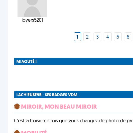
lovers5201
1
2
3
4
5
6
MIAOUTÉ !
LACHIEUSE95 - SES BADGES VDM
MIROIR, MON BEAU MIROIR
C'est la troisième fois que vous changez de photo de prof