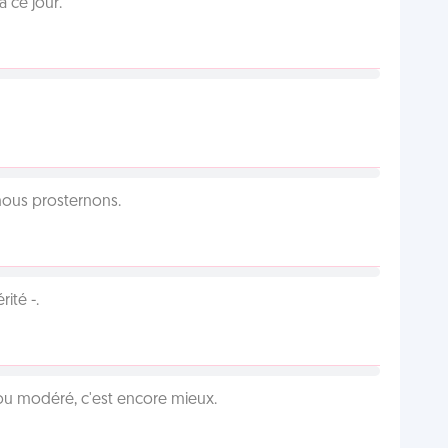
 ce jour.
 nous prosternons.
ité -.
é ou modéré, c'est encore mieux.