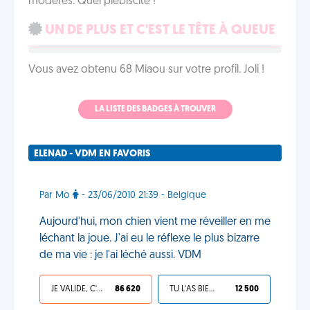
modérés. Quel plébiscite !
UN DE PLUS ET C'EST LE TÊTE À QUEUE
Vous avez obtenu 68 Miaou sur votre profil. Joli !
LA LISTE DES BADGES À TROUVER
ELENAD - VDM EN FAVORIS
Par Mo
- 23/06/2010 21:39 - Belgique
Aujourd'hui, mon chien vient me réveiller en me
léchant la joue. J'ai eu le réflexe le plus bizarre
de ma vie : je l'ai léché aussi. VDM
JE VALIDE, C'EST UNE VDM
86 620
TU L'AS BIEN MÉRITÉ
12 500