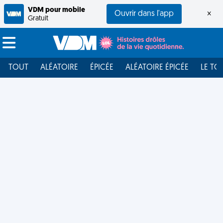
VDM pour mobile
Ouvrir dans l'app
×
Gratuit
TOUT
ALÉATOIRE
ÉPICÉE
ALÉATOIRE ÉPICÉE
LE TO