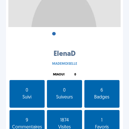
•
•
•
ElenaD
MADEMOISELLE
MIAOU!
0
0
0
6
Suivi
Suiveurs
Badges
9
1874
1
Commentaires
Visites
Favoris