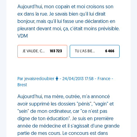
Aujourd'hui, mon copain et moi croisons son
ex dans la rue. Je savais bien qu'il lui dirait
bonjour, mais qu'il lui fasse une déclaration en
pleurant devant moi, ça, c'était moins prévisible.
VDM
JE VALIDE, C'EST UNE VDM
103 723
TU L'AS BIEN MÉRITÉ
6 466
Par jevaisredoubler
- 24/04/2013 17:58 - France -
Brest
Aujourd'hui, ma mère, outrée, m'a annoncé
avoir supprimé les dossiers "pénis", "vagin" et
"sein" de mon ordinateur, car "ce n'est pas
digne de ton éducation". Je suis en première
année de médecine et il s'agissait d'une grande
partie de mes cours. Le concours est dans