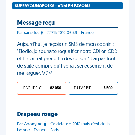
SUPERYOUNGFOLKS - VDM EN FAVORIS
Message reçu
Par sansdec
- 22/11/2010 06:59 - France
Aujourd'hui, je reçois un SMS de mon copain :
"Élodie, je souhaite requalifier notre CDI en CDD
et le contrat prend fin dès ce soir." J'ai pas tout
de suite compris qu'il venait sérieusement de
me larguer. VDM
JE VALIDE, C'EST UNE VDM
82 050
TU L'AS BIEN MÉRITÉ
5 509
Drapeau rouge
Par Anonyme
- Ça date de 2012 mais c'est de la
bonne - France - Paris