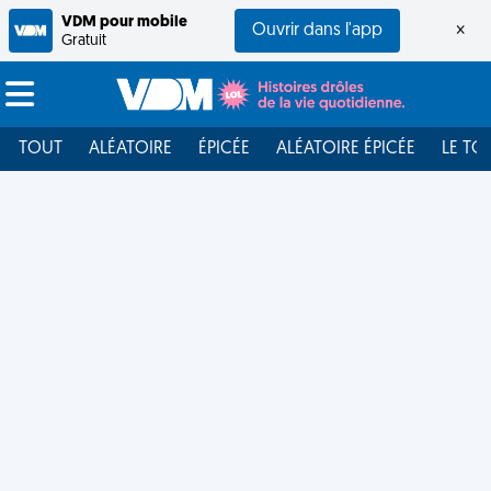
VDM pour mobile
Ouvrir dans l'app
×
Gratuit
TOUT
ALÉATOIRE
ÉPICÉE
ALÉATOIRE ÉPICÉE
LE TO