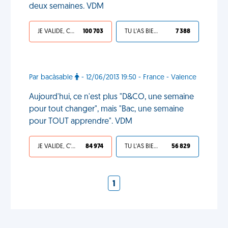
deux semaines. VDM
JE VALIDE, C'EST UNE VDM
100 703
TU L'AS BIEN MÉRITÉ
7 388
Par bacàsable
- 12/06/2013 19:50 - France - Valence
Aujourd'hui, ce n'est plus "D&CO, une semaine
pour tout changer", mais "Bac, une semaine
pour TOUT apprendre". VDM
JE VALIDE, C'EST UNE VDM
84 974
TU L'AS BIEN MÉRITÉ
56 829
1