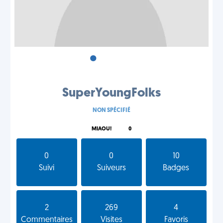
•
•
•
SuperYoungFolks
NON SPÉCIFIÉ
MIAOU!
0
0
0
10
Suivi
Suiveurs
Badges
2
269
4
Commentaires
Visites
Favoris