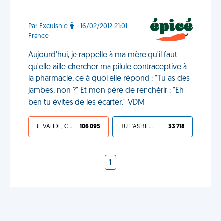
Par Excuishle
- 16/02/2012 21:01 -
France
Aujourd'hui, je rappelle à ma mère qu'il faut
qu'elle aille chercher ma pilule contraceptive à
la pharmacie, ce à quoi elle répond : "Tu as des
jambes, non ?" Et mon père de renchérir : "Eh
ben tu évites de les écarter." VDM
JE VALIDE, C'EST UNE VDM
106 095
TU L'AS BIEN MÉRITÉ
33 718
1