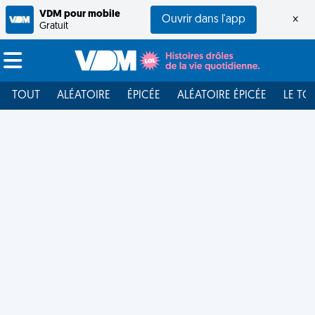
VDM pour mobile
Ouvrir dans l'app
×
Gratuit
TOUT
ALÉATOIRE
ÉPICÉE
ALÉATOIRE ÉPICÉE
LE TO