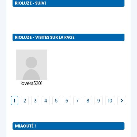
RIOLUZE - SUIVI
RIOLUZE - VISITES SUR LA PAGE
lovers5201
1
2
3
4
5
6
7
8
9
10
MIAOUTÉ !