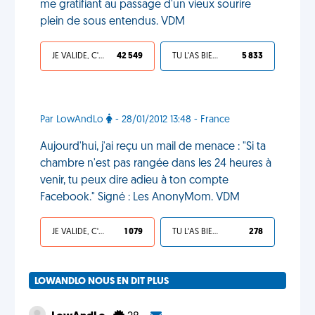
me gratifiant au passage d'un vieux sourire
plein de sous entendus. VDM
JE VALIDE, C'EST UNE VDM
42 549
TU L'AS BIEN MÉRITÉ
5 833
Par LowAndLo
- 28/01/2012 13:48 - France
Aujourd'hui, j'ai reçu un mail de menace : "Si ta
chambre n'est pas rangée dans les 24 heures à
venir, tu peux dire adieu à ton compte
Facebook." Signé : Les AnonyMom. VDM
JE VALIDE, C'EST UNE VDM
1 079
TU L'AS BIEN MÉRITÉ
278
LOWANDLO NOUS EN DIT PLUS