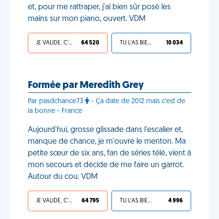
et, pour me rattraper, j'ai bien sûr posé les
mains sur mon piano, ouvert. VDM
JE VALIDE, C'EST UNE VDM
64 520
TU L'AS BIEN MÉRITÉ
10 034
Formée par Meredith Grey
Par pasdchance73
- Ça date de 2012 mais c'est de
la bonne - France
Aujourd'hui, grosse glissade dans l'escalier et,
manque de chance, je m'ouvre le menton. Ma
petite sœur de six ans, fan de séries télé, vient à
mon secours et décide de me faire un garrot.
Autour du cou. VDM
JE VALIDE, C'EST UNE VDM
64 795
TU L'AS BIEN MÉRITÉ
4 996