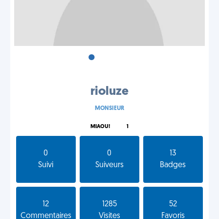
•
•
•
rioluze
MONSIEUR
MIAOU!
1
0
0
13
Suivi
Suiveurs
Badges
12
1285
52
Commentaires
Visites
Favoris